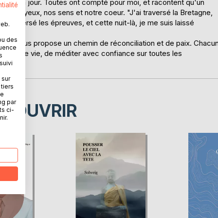
ou d'un jour. Toutes ont compté pour moi, et racontent qu'un
tialité
r nos yeux, nos sens et notre coeur. "J'ai traversé la Bretagne,
 j'ai traversé les épreuves, et cette nuit-là, je me suis laissé
web.
ou des
e, je vous propose un chemin de réconciliation et de paix. Chacu
quence
sa propre vie, de méditer avec confiance sur toutes les
s
suivi
 sur
tiers
ne
ng par
ÉCOUVRIR
ts ci-
ir.