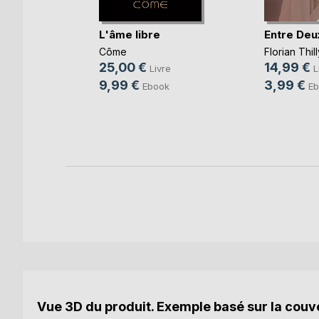
L'âme libre
Entre Deu
es
Côme
Florian Thill
25,00 €
14,99 €
Livre
L
re
9,99 €
3,99 €
Ebook
Eb
k
Vue 3D du produit. Exemple basé sur la couve