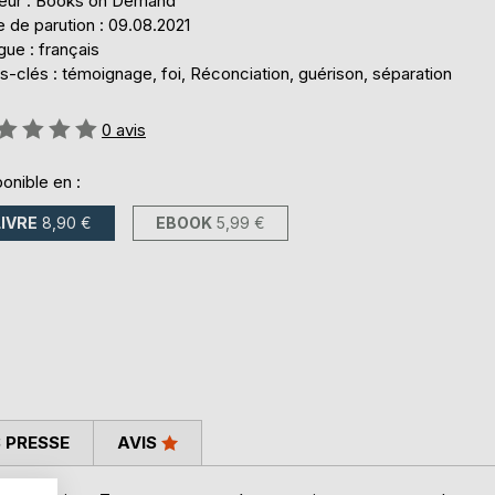
teur : Books on Demand
 de parution : 09.08.2021
ue : français
-clés : témoignage, foi, Réconciation, guérison, séparation
uation:
0
avis
onible en :
LIVRE
8,90 €
EBOOK
5,99 €
 PRESSE
AVIS