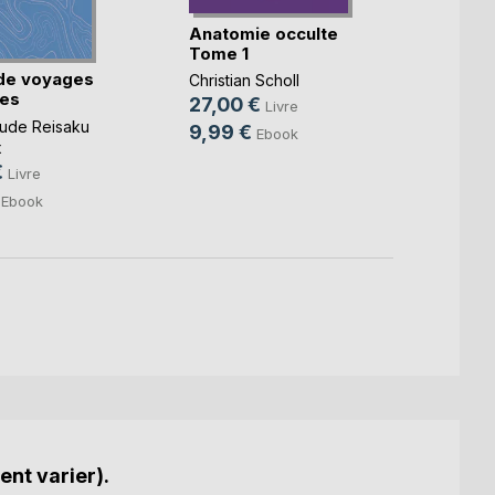
Anatomie occulte
Toujo
Tome 1
de voyages
Audre
Christian Scholl
es
20,0
27,00 €
Livre
ude Reisaku
9,99
9,99 €
Ebook
x
€
Livre
Ebook
ent varier).