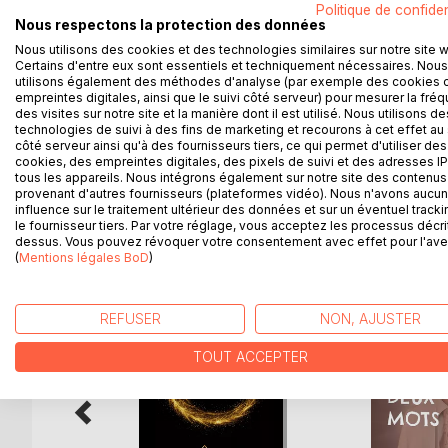
Mon parcours est jalonné de rencontres d'une vie 
Politique de confiden
autre monde est possible si nous acceptons d'ouvri
Nous respectons la protection des données
j'ai traversé la France, j'ai traversé les frontières,
Nous utilisons des cookies et des technologies similaires sur notre site 
Certains d'entre eux sont essentiels et techniquement nécessaires. Nous
traverser par l'amour du Christ."
utilisons également des méthodes d'analyse (par exemple des cookies 
Dans ce témoignage, qui mêle la prose et la poési
empreintes digitales, ainsi que le suivi côté serveur) pour mesurer la fré
pourra puiser la force de plonger à son tour dans 
des visites sur notre site et la manière dont il est utilisé. Nous utilisons de
rencontres qui ont marqué, et d'oser enfin.
technologies de suivi à des fins de marketing et recourons à cet effet au 
côté serveur ainsi qu'à des fournisseurs tiers, ce qui permet d'utiliser des
cookies, des empreintes digitales, des pixels de suivi et des adresses IP
tous les appareils. Nous intégrons également sur notre site des contenus 
provenant d'autres fournisseurs (plateformes vidéo). Nous n'avons aucu
influence sur le traitement ultérieur des données et sur un éventuel tracki
D’AUTRES TITRES À D
le fournisseur tiers. Par votre réglage, vous acceptez les processus décri
dessus. Vous pouvez révoquer votre consentement avec effet pour l'aven
(
Mentions légales BoD
)
REFUSER
NON, AJUSTER
TOUT ACCEPTER