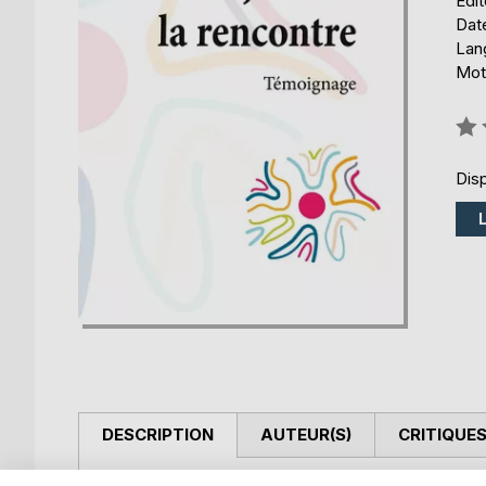
Édi
Date
Lang
Mots
Éval
0%
Disp
DESCRIPTION
AUTEUR(S)
CRITIQUES