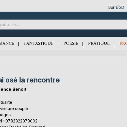
Sur BoD
MANCE
FANTASTIQUE
POÉSIE
PRATIQUE
PR
ai osé la rencontre
rence Benoit
itualité
verture souple
 pages
N : 9782322379002