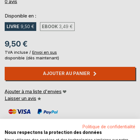
0%
0
avis
Disponible en :
LIVRE
9,50 €
EBOOK
3,49 €
9,50 €
TVA incluse /
Envoi en sus
disponible (dès maintenant)
AJOUTER AU PANIER
Ajouter à ma liste d'envies
Laisser un avis
Politique de confidentialité
Nous respectons la protection des données
Nous utilisons des cookies et des technologies similaires sur notre