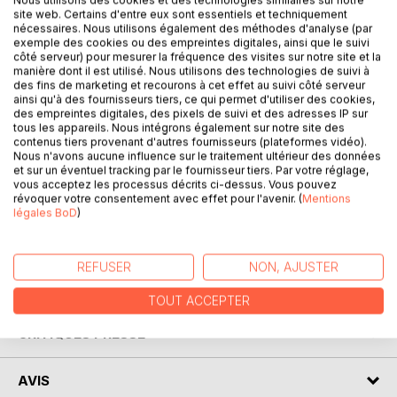
site web. Certains d'entre eux sont essentiels et techniquement
DESCRIPTION
nécessaires. Nous utilisons également des méthodes d'analyse (par
exemple des cookies ou des empreintes digitales, ainsi que le suivi
côté serveur) pour mesurer la fréquence des visites sur notre site et la
Prenez trois fugitives, ajoutez quelques religieuses
manière dont il est utilisé. Nous utilisons des technologies de suivi à
des fins de marketing et recourons à cet effet au suivi côté serveur
névrosées, une Américaine enceinte et sans papiers, un
ainsi qu'à des fournisseurs tiers, ce qui permet d'utiliser des cookies,
inspecteur de police proche de la retraite et son jeune
des empreintes digitales, des pixels de suivi et des adresses IP sur
collègue aussi fougueux qu'incompétent.
tous les appareils. Nous intégrons également sur notre site des
Saupoudrez d'un zeste d'agriculteur converti aux cultures
contenus tiers provenant d'autres fournisseurs (plateformes vidéo).
Nous n'avons aucune influence sur le traitement ultérieur des données
"parallèles".
et sur un éventuel tracking par le fournisseur tiers. Par votre réglage,
Mélangez le tout et finissez par un homme à tout faire pas
vous acceptez les processus décrits ci-dessus. Vous pouvez
très malin.
révoquer votre consentement avec effet pour l'avenir. (
Mentions
légales BoD
)
Voilà la recette d'un cocktail explosif de bonne humeur et
franches rigolades.
REFUSER
NON, AJUSTER
AUTEUR(S)
TOUT ACCEPTER
CRITIQUES PRESSE
AVIS