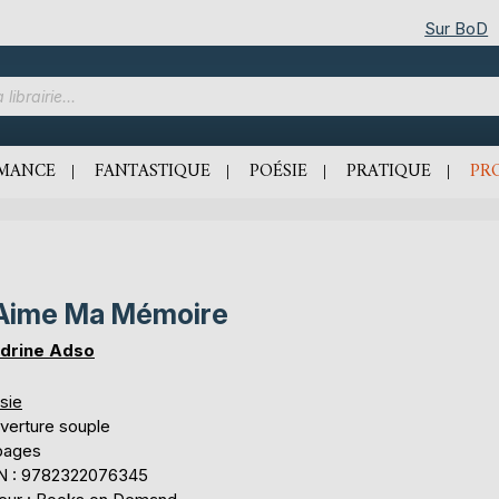
Sur BoD
MANCE
FANTASTIQUE
POÉSIE
PRATIQUE
PR
Aime Ma Mémoire
drine Adso
sie
verture souple
pages
N : 9782322076345