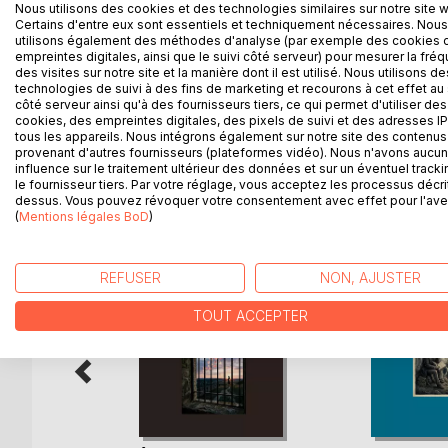
Car il faudra bien sortir du néant, oublier la peur du
Nous utilisons des cookies et des technologies similaires sur notre site 
décadence. Pour cela j’observe les anges, les yeux d
Certains d'entre eux sont essentiels et techniquement nécessaires. Nous
utilisons également des méthodes d'analyse (par exemple des cookies 
aux songes, la pluie sur les carreaux, le soleil de l
empreintes digitales, ainsi que le suivi côté serveur) pour mesurer la fré
Et je découvre la peur et la joie, la lumière incerta
des visites sur notre site et la manière dont il est utilisé. Nous utilisons de
descendre la colline. Il y a la vision de l’étoile.
technologies de suivi à des fins de marketing et recourons à cet effet au 
côté serveur ainsi qu'à des fournisseurs tiers, ce qui permet d'utiliser des
Le printemps n’a jamais été aussi beau ; Merci.
cookies, des empreintes digitales, des pixels de suivi et des adresses IP
tous les appareils. Nous intégrons également sur notre site des contenus 
provenant d'autres fournisseurs (plateformes vidéo). Nous n'avons aucu
influence sur le traitement ultérieur des données et sur un éventuel tracki
le fournisseur tiers. Par votre réglage, vous acceptez les processus décri
D’AUTRES TITRES À D
dessus. Vous pouvez révoquer votre consentement avec effet pour l'aven
(
Mentions légales BoD
)
REFUSER
NON, AJUSTER
TOUT ACCEPTER