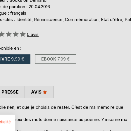
teur : Books on Demand
 de parution : 20.04.2016
ue : français
s-clés : Identité, Réminiscence, Commémoration, Etat d'être, Pa
uation:
0
avis
onible en :
LIVRE
9,99 €
EBOOK
7,99 €
 PRESSE
AVIS
lie rien, et que je choisis de rester. C’est de ma mémoire que
, ensuite le choix des mots donne naissance au poème. Y inscrire ma
tialité