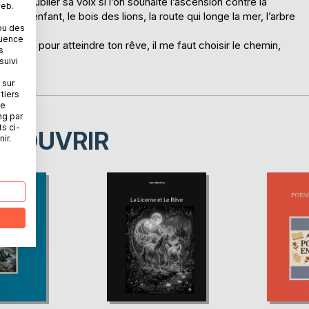
 froid, oublier sa voix si l’on souhaite l’ascension contre la
web.
’un enfant, le bois des lions, la route qui longe la mer, l’arbre
ou des
à-bas.
quence
ine, mais pour atteindre ton rêve, il me faut choisir le chemin,
s
suivi
 sur
tiers
ne
ng par
ts ci-
ÉCOUVRIR
ir.