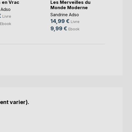
 en Vrac
Les Merveilles du
Les M
Monde Moderne
Mond
 Adso
Sandrine Adso
Sandri
€
Livre
14,99 €
14,9
Livre
Ebook
9,99 €
9,99
Ebook
ent varier).