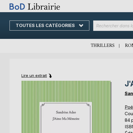
TOUTES LES CATÉGORIES
Skip
to
Content
THRILLERS
RO
Lire un extrait
J'
Skip
Skip
to
to
San
the
the
end
beginning
Poé
of
of
Cou
the
the
84 
images
images
ISB
gallery
gallery