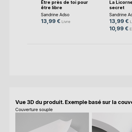
aix
Être près de toi pour
La Licorne
être libre
secret
o
Sandrine Adso
Sandrine A
e
13,99 €
13,99 €
Livre
L
k
10,99 €
E
Vue 3D du produit. Exemple basé sur la couve
Couverture souple