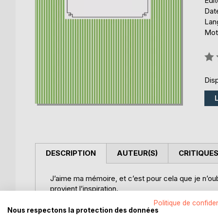
Édi
Date
Lang
Mot
Éval
0%
Disp
DESCRIPTION
AUTEUR(S)
CRITIQUES
J’aime ma mémoire, et c’est pour cela que je n’oub
provient l’inspiration.
L’inspiration ? C’est à la fois la nuit et le soleil
Politique de confiden
bonté, pour évoquer le prochain partage.
Nous respectons la protection des données