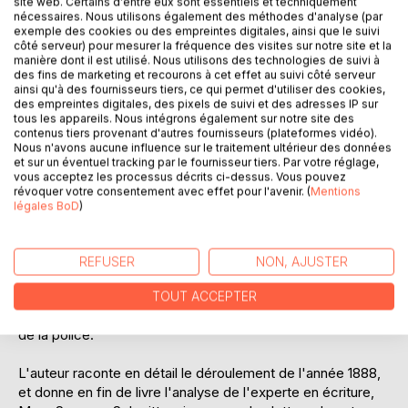
site web. Certains d'entre eux sont essentiels et techniquement
nécessaires. Nous utilisons également des méthodes d'analyse (par
exemple des cookies ou des empreintes digitales, ainsi que le suivi
côté serveur) pour mesurer la fréquence des visites sur notre site et la
manière dont il est utilisé. Nous utilisons des technologies de suivi à
des fins de marketing et recourons à cet effet au suivi côté serveur
ainsi qu'à des fournisseurs tiers, ce qui permet d'utiliser des cookies,
des empreintes digitales, des pixels de suivi et des adresses IP sur
tous les appareils. Nous intégrons également sur notre site des
DESCRIPTION
contenus tiers provenant d'autres fournisseurs (plateformes vidéo).
Nous n'avons aucune influence sur le traitement ultérieur des données
et sur un éventuel tracking par le fournisseur tiers. Par votre réglage,
vous acceptez les processus décrits ci-dessus. Vous pouvez
Londres 1888, district de Whitechapel, Jack l'éventreur
révoquer votre consentement avec effet pour l'avenir. (
Mentions
dans une quête obsessionnelle, assassine plusieurs
légales BoD
)
prostituées avec une férocité croissante à chaque
meurtre.
Le commissaire de Scotland Yard, James Monro a
REFUSER
NON, AJUSTER
découvert l'identité de Jack l'éventreur en juillet 1889.
L'assassin de Whitechapel étant un membre de Scotland
TOUT ACCEPTER
Yard, il n'ose pas divulguer le nom de ce haut responsable
de la police.
L'auteur raconte en détail le déroulement de l'année 1888,
et donne en fin de livre l'analyse de l'experte en écriture,