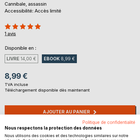
Cannibale, assassin
Accessibilité: Accès limité
Évaluation:
100%
1
avis
Disponible en :
LIVRE
14,00 €
EBOOK
8,99 €
8,99 €
TVA incluse
Téléchargement disponible dès maintenant
AJOUTER AU PANIER
Politique de confidentialité
Nous respectons la protection des données
Ajouter à ma liste d'envies
Nous utilisons des cookies et des technologies similaires sur notre
Laisser un avis