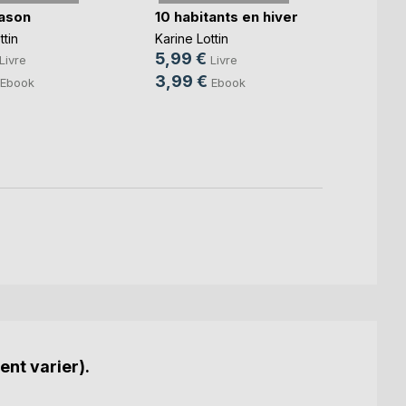
ason
10 habitants en hiver
Un di
ttin
Karine Lottin
mer
5,99 €
Livre
Livre
Rosali
3,99 €
Ebook
Ebook
Domin
Cotth
10,0
3,99
ent varier).