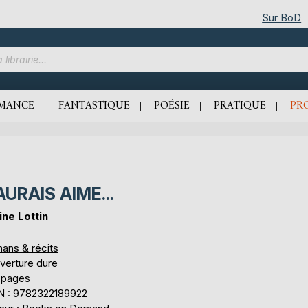
Sur BoD
MANCE
FANTASTIQUE
POÉSIE
PRATIQUE
PR
AURAIS AIME...
ine Lottin
ans & récits
verture dure
 pages
N : 9782322189922