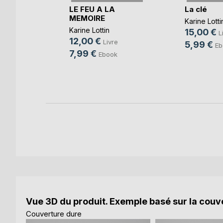
LE FEU A LA
La clé
MEMOIRE
Karine Lotti
Karine Lottin
15,00 €
L
12,00 €
e
Livre
5,99 €
Eb
7,99 €
ok
Ebook
Vue 3D du produit. Exemple basé sur la couve
Couverture dure