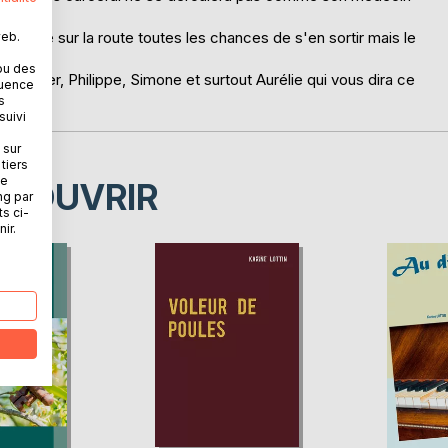
i mettre sur la route toutes les chances de s'en sortir mais le
web.
ou des
livier, Philippe, Simone et surtout Aurélie qui vous dira ce
quence
s
suivi
 sur
tiers
ne
ÉCOUVRIR
ng par
ts ci-
ir.