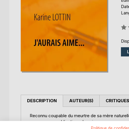
Édi
Date
Lang
Éval
0%
Disp
DESCRIPTION
AUTEUR(S)
CRITIQUES
Reconnu coupable du meurtre de sa mère naturelle,
nouveau avec obligations de soins.
Malgré la vigilance du personnel pénitentiaire, 
Politique de confiden