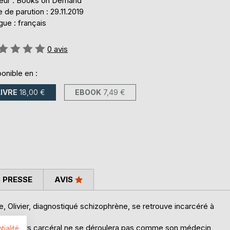
teur : Books on Demand
 de parution : 29.11.2019
ue : français
uation:
0
avis
onible en :
LIVRE
18,00 €
EBOOK
7,49 €
 PRESSE
AVIS
 Olivier, diagnostiqué schizophrène, se retrouve incarcéré à
son parcours carcéral ne se déroulera pas comme son médecin
tialité