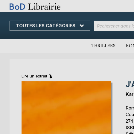
TOUTES LES CATÉGORIES
Skip
to
Content
THRILLERS
RO
Lire un extrait
J'
Skip
Skip
to
to
Kar
the
the
end
beginning
Rom
of
of
Cou
the
the
274
images
images
ISB
gallery
gallery