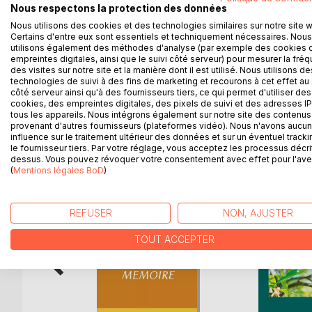
Nous respectons la protection des données
psychiatre l'avait préconisé.
Sa maladie va le rattraper ainsi que son passé et lu
Nous utilisons des cookies et des technologies similaires sur notre site 
Certains d'entre eux sont essentiels et techniquement nécessaires. Nous
voudra-t il?
utilisons également des méthodes d'analyse (par exemple des cookies 
Dans cette suite de VOLEUR DE POULES, retrouvez O
empreintes digitales, ainsi que le suivi côté serveur) pour mesurer la fré
qu'elle aurait aimé...
des visites sur notre site et la manière dont il est utilisé. Nous utilisons de
technologies de suivi à des fins de marketing et recourons à cet effet au 
côté serveur ainsi qu'à des fournisseurs tiers, ce qui permet d'utiliser des
cookies, des empreintes digitales, des pixels de suivi et des adresses IP
tous les appareils. Nous intégrons également sur notre site des contenus 
provenant d'autres fournisseurs (plateformes vidéo). Nous n'avons aucu
D’AUTRES TITRES À D
influence sur le traitement ultérieur des données et sur un éventuel tracki
le fournisseur tiers. Par votre réglage, vous acceptez les processus décri
dessus. Vous pouvez révoquer votre consentement avec effet pour l'aven
(
Mentions légales BoD
)
REFUSER
NON, AJUSTER
TOUT ACCEPTER