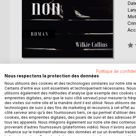
Date
Lang
Mots
Cri
Acce
Éval
0%
Politique de confiden
Nous respectons la protection des données
Nous utilisons des cookies et des technologies similaires sur notre site 
DESCRIPTION
AUTEUR(S)
CRITIQUES
Certains d'entre eux sont essentiels et techniquement nécessaires. Nous
utilisons également des méthodes d'analyse (par exemple des cookies 
empreintes digitales, ainsi que le suivi côté serveur) pour mesurer la fré
des visites sur notre site et la manière dont il est utilisé. Nous utilisons de
En 1881, la jeune Emily Brown et sa meilleure amie
technologies de suivi à des fins de marketing et recourons à cet effet au 
filles. Peu avant les vacances estivales, Emily, a
côté serveur ainsi qu'à des fournisseurs tiers, ce qui permet d'utiliser des
jeune femme confie à Emily, qui est orpheline, qu'
cookies, des empreintes digitales, des pixels de suivi et des adresses IP
tous les appareils. Nous intégrons également sur notre site des contenus 
Quelques temps après, grâce à Cecilia, Emily a quit
provenant d'autres fournisseurs (plateformes vidéo). Nous n'avons aucu
Redwood. Malheureusement, Emily doit rapidement 
influence sur le traitement ultérieur des données et sur un éventuel tracki