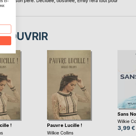
cès de son père. Décidée, obstinée, Emily fera tout pour
ts ci-
ir.
ÉCOUVRIR
Sans N
Wilkie Co
ille !
Pauvre Lucille !
3,99 €
ns
Wilkie Collins