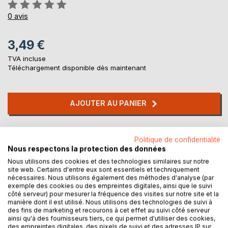
Évaluation:
0%
0
avis
3,49 €
TVA incluse
Téléchargement disponible dès maintenant
AJOUTER AU PANIER
Ajouter à ma liste d'envies
Politique de confidentialité
Laisser un avis
Nous respectons la protection des données
Nous utilisons des cookies et des technologies similaires sur notre
site web. Certains d'entre eux sont essentiels et techniquement
nécessaires. Nous utilisons également des méthodes d'analyse (par
exemple des cookies ou des empreintes digitales, ainsi que le suivi
côté serveur) pour mesurer la fréquence des visites sur notre site et la
manière dont il est utilisé. Nous utilisons des technologies de suivi à
des fins de marketing et recourons à cet effet au suivi côté serveur
ainsi qu'à des fournisseurs tiers, ce qui permet d'utiliser des cookies,
DESCRIPTION
des empreintes digitales, des pixels de suivi et des adresses IP sur