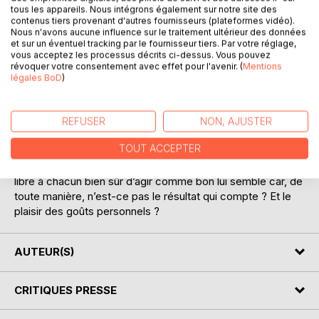
tous les appareils. Nous intégrons également sur notre site des
contenus tiers provenant d'autres fournisseurs (plateformes vidéo).
En tout temps, la fabrication du vin a suscité l’intérêt de
Nous n'avons aucune influence sur le traitement ultérieur des données
et sur un éventuel tracking par le fournisseur tiers. Par votre réglage,
bon nombre de personnes. A notre époque, cette
vous acceptez les processus décrits ci-dessus. Vous pouvez
tendance se voit développée par la vulgarisation des
révoquer votre consentement avec effet pour l'avenir. (
Mentions
méthodes, ce qui permet à chacun de pouvoir fabriquer
légales BoD
)
son vin, d’autant plus qu’il ne faut pas nécessairement du
raisin.
En général, l’artisan "viniculteur" amateur utilise le produit
REFUSER
NON, AJUSTER
de son entourage: pomme, poire, cerise sureau, rhubarbe,
TOUT ACCEPTER
etc.… d’autres, par contre, préfèrent fabriquer un vin
particulier: tomate, banane, kiwi, sève de bouleau, etc.…
libre à chacun bien sûr d’agir comme bon lui semble car, de
toute manière, n’est-ce pas le résultat qui compte ? Et le
plaisir des goûts personnels ?
AUTEUR(S)
CRITIQUES PRESSE