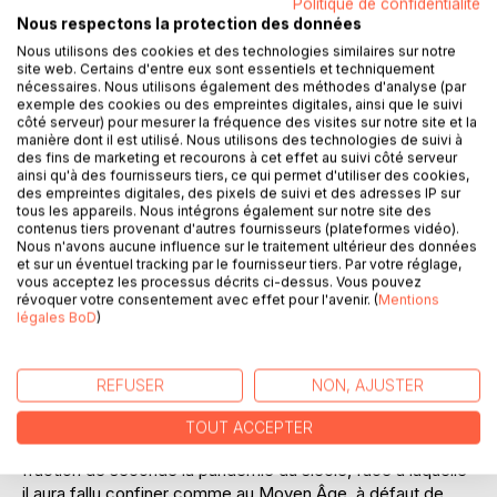
Laisser un avis
Politique de confidentialité
Nous respectons la protection des données
Nous utilisons des cookies et des technologies similaires sur notre
site web. Certains d'entre eux sont essentiels et techniquement
nécessaires. Nous utilisons également des méthodes d'analyse (par
exemple des cookies ou des empreintes digitales, ainsi que le suivi
côté serveur) pour mesurer la fréquence des visites sur notre site et la
manière dont il est utilisé. Nous utilisons des technologies de suivi à
des fins de marketing et recourons à cet effet au suivi côté serveur
DESCRIPTION
ainsi qu'à des fournisseurs tiers, ce qui permet d'utiliser des cookies,
des empreintes digitales, des pixels de suivi et des adresses IP sur
tous les appareils. Nous intégrons également sur notre site des
contenus tiers provenant d'autres fournisseurs (plateformes vidéo).
Coronavirus.
Nous n'avons aucune influence sur le traitement ultérieur des données
Un médecin parle. Un médecin raconte. Un médecin
et sur un éventuel tracking par le fournisseur tiers. Par votre réglage,
dénonce.
vous acceptez les processus décrits ci-dessus. Vous pouvez
révoquer votre consentement avec effet pour l'avenir. (
Mentions
Dans un récit aux tons pamphlétaires, le docteur Erbstein
légales BoD
)
lève l'omerta médicale. Il raconte comment, en très peu de
temps, les cabinets médicaux de province, ceux-là même
qui sont oubliés de notre administration centrale, sont
REFUSER
NON, AJUSTER
devenus des champs de bataille, des lieux de souffrance
où il a fallu se battre avec abnéga­tion, presque à mains
TOUT ACCEPTER
nues. Un virus sous-estimé au départ, devenu en une
fraction de seconde la pandémie du siècle, face à laquelle
il aura fallu confiner comme au Moyen Âge, à défaut de