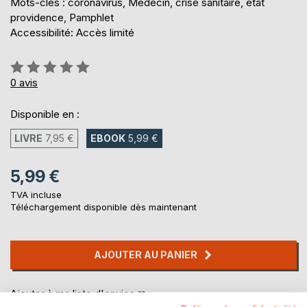
Mots-clés : coronavirus, Médecin, crise sanitaire, état
providence, Pamphlet
Accessibilité: Accès limité
Évaluation:
0%
0
avis
Disponible en :
LIVRE
7,95 €
EBOOK
5,99 €
5,99 €
TVA incluse
Téléchargement disponible dès maintenant
AJOUTER AU PANIER
Ajouter à ma liste d'envies