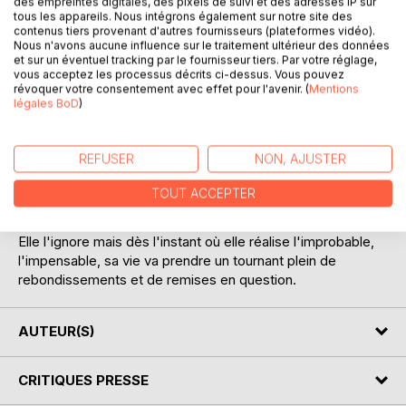
des empreintes digitales, des pixels de suivi et des adresses IP sur
tous les appareils. Nous intégrons également sur notre site des
contenus tiers provenant d'autres fournisseurs (plateformes vidéo).
Nous n'avons aucune influence sur le traitement ultérieur des données
et sur un éventuel tracking par le fournisseur tiers. Par votre réglage,
DESCRIPTION
vous acceptez les processus décrits ci-dessus. Vous pouvez
révoquer votre consentement avec effet pour l'avenir. (
Mentions
légales BoD
)
Alors que la vie de Marick bascule dans l'horreur, son
aventure spirituelle commence grâce à sa fille et des
REFUSER
NON, AJUSTER
rencontres extraordinaires à l'autre bout du monde. A
travers ce périple à la découverte de soi, elle nous fait
TOUT ACCEPTER
vivre des aventures magiques et mystiques et nous fait
découvrir des endroits merveilleux. Comment ? Pourquoi ?
Elle l'ignore mais dès l'instant où elle réalise l'improbable,
l'impensable, sa vie va prendre un tournant plein de
rebondissements et de remises en question.
AUTEUR(S)
CRITIQUES PRESSE