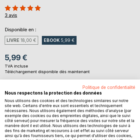
Évaluation:
100%
3
avis
Disponible en :
LIVRE
18,00 €
EBOOK
5,99 €
5,99 €
TVA incluse
Téléchargement disponible dès maintenant
Politique de confidentialité
Nous respectons la protection des données
AJOUTER AU PANIER
Nous utilisons des cookies et des technologies similaires sur notre
site web. Certains d'entre eux sont essentiels et techniquement
nécessaires. Nous utilisons également des méthodes d'analyse (par
Ajouter à ma liste d'envies
exemple des cookies ou des empreintes digitales, ainsi que le suivi
Laisser un avis
côté serveur) pour mesurer la fréquence des visites sur notre site et la
manière dont il est utilisé. Nous utilisons des technologies de suivi à
des fins de marketing et recourons à cet effet au suivi côté serveur
ainsi qu'à des fournisseurs tiers, ce qui permet d'utiliser des cookies,