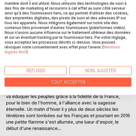
manière dont il est utilisé. Nous utilisons des technologies de suivi à
des fins de marketing et recourons à cet effet au suivi côté serveur
ainsi qu'à des fournisseurs tiers, ce qui permet d'utiliser des cookies,
des empreintes digitales, des pixels de suivi et des adresses IP sur
tous les appareils. Nous intégrons également sur notre site des
contenus tiers provenant d'autres fournisseurs (plateformes vidéo).
Nous n'avons aucune influence sur le traitement ultérieur des données
DESCRIPTION
et sur un éventuel tracking par le fournisseur tiers. Par votre réglage,
vous acceptez les processus décrits ci-dessus. Vous pouvez
révoquer votre consentement avec effet pour l'avenir. (
Mentions
Cet ouvrage commence par une histoire mythique, celle
légales BoD
)
des racines, puis de la continuité d'un peuple. Celui-ci
façonne le territoire de France. Une famille unique depuis
REFUSER
NON, AJUSTER
les origines accompagne ceux qui sont Français
aujourd'hui. Si pendant l'antiquité le peuple s'est scindé en
TOUT ACCEPTER
deux puis trois, en revanche, au moment du baptême de
Clovis. Celui-ci s'est réuni pour constituer une oeuvre qui
va éduquer les peuples grâce à la fidélité de la France,
pour le bien de l'homme, à l'alliance avec la sagesse
éternelle. Un matin d'hiver il y plus de deux siècles les
ténèbres sont tombées sur les Français et pourtant en 2016
une petite flamme s'est allumée, une lueur d'espoir, le
début d'une renaissance...