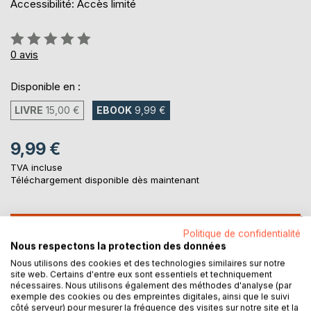
Accessibilité: Accès limité
Évaluation:
0%
0
avis
Disponible en :
LIVRE
15,00 €
EBOOK
9,99 €
9,99 €
TVA incluse
Téléchargement disponible dès maintenant
AJOUTER AU PANIER
Politique de confidentialité
Nous respectons la protection des données
Nous utilisons des cookies et des technologies similaires sur notre
Ajouter à ma liste d'envies
site web. Certains d'entre eux sont essentiels et techniquement
Laisser un avis
nécessaires. Nous utilisons également des méthodes d'analyse (par
exemple des cookies ou des empreintes digitales, ainsi que le suivi
côté serveur) pour mesurer la fréquence des visites sur notre site et la