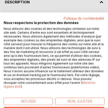
DESCRIPTION
Rien ne va plus !
Politique de confidentialité
Nous respectons la protection des données
Kaya a lancé la pire sentence à Ethan, la plus délicieuse
Nous utilisons des cookies et des technologies similaires sur notre
aussi. Alors qu'il s'efforce de l'oublier, voilà qu'elle décide
site web. Certains d'entre eux sont essentiels et techniquement
de ne rien lâcher entre eux et lui crie la plus belle preuve
nécessaires. Nous utilisons également des méthodes d'analyse (par
exemple des cookies ou des empreintes digitales, ainsi que le suivi
d'amour qu'il puisse recevoir. Bien plus belle qu'un «je
côté serveur) pour mesurer la fréquence des visites sur notre site et la
t'aime !».
manière dont il est utilisé. Nous utilisons des technologies de suivi à
des fins de marketing et recourons à cet effet au suivi côté serveur
ainsi qu'à des fournisseurs tiers, ce qui permet d'utiliser des cookies,
Comment réagir dans ces conditions alors que le Docteur
des empreintes digitales, des pixels de suivi et des adresses IP sur
Courtois s'amuse à disséquer son comportement et le
tous les appareils. Nous intégrons également sur notre site des
pousse dans ses retranchements ? Comment Kaya va-t-
contenus tiers provenant d'autres fournisseurs (plateformes vidéo).
elle mettre en pratique sa menace ? Quelles cartes va-t-
Nous n'avons aucune influence sur le traitement ultérieur des données
et sur un éventuel tracking par le fournisseur tiers. Par votre réglage,
elle jouer pour le faire flancher ?
vous acceptez les processus décrits ci-dessus. Vous pouvez
révoquer votre consentement avec effet pour l'avenir. (
Mentions
Ethan n'est pas au bout de ses surprises !
légales BoD
)
REFUSER
NON, AJUSTER
Retrouvez votre princesse préférée prête à tout pour
séduire M. Connard !