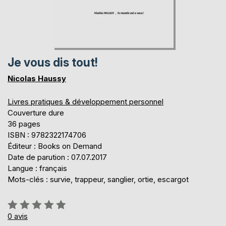
Je vous dis tout!
Nicolas Haussy
Livres pratiques & développement personnel
Couverture dure
36 pages
ISBN : 9782322174706
Éditeur : Books on Demand
Date de parution : 07.07.2017
Langue : français
Mots-clés : survie, trappeur, sanglier, ortie, escargot
Évaluation:
0%
0
avis