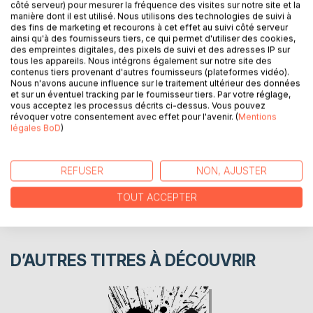
côté serveur) pour mesurer la fréquence des visites sur notre site et la
manière dont il est utilisé. Nous utilisons des technologies de suivi à
des fins de marketing et recourons à cet effet au suivi côté serveur
ce livre illustre les soucies des industrielles , des produits
ainsi qu'à des fournisseurs tiers, ce qui permet d'utiliser des cookies,
des empreintes digitales, des pixels de suivi et des adresses IP sur
chimiques , je vous donne des astuces pour y remédier
tous les appareils. Nous intégrons également sur notre site des
contenus tiers provenant d'autres fournisseurs (plateformes vidéo).
Nous n'avons aucune influence sur le traitement ultérieur des données
AUTEUR(S)
et sur un éventuel tracking par le fournisseur tiers. Par votre réglage,
vous acceptez les processus décrits ci-dessus. Vous pouvez
révoquer votre consentement avec effet pour l'avenir. (
Mentions
CRITIQUES PRESSE
légales BoD
)
AVIS
REFUSER
NON, AJUSTER
TOUT ACCEPTER
D’AUTRES TITRES À DÉCOUVRIR