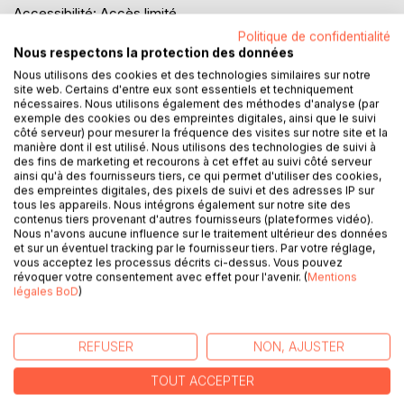
Accessibilité: Accès limité
Politique de confidentialité
Nous respectons la protection des données
Évaluation:
Nous utilisons des cookies et des technologies similaires sur notre
0%
0
avis
site web. Certains d'entre eux sont essentiels et techniquement
nécessaires. Nous utilisons également des méthodes d'analyse (par
exemple des cookies ou des empreintes digitales, ainsi que le suivi
Disponible en :
côté serveur) pour mesurer la fréquence des visites sur notre site et la
manière dont il est utilisé. Nous utilisons des technologies de suivi à
LIVRE
5,00 €
EBOOK
3,99 €
des fins de marketing et recourons à cet effet au suivi côté serveur
ainsi qu'à des fournisseurs tiers, ce qui permet d'utiliser des cookies,
des empreintes digitales, des pixels de suivi et des adresses IP sur
3,99 €
tous les appareils. Nous intégrons également sur notre site des
contenus tiers provenant d'autres fournisseurs (plateformes vidéo).
TVA incluse
Nous n'avons aucune influence sur le traitement ultérieur des données
Téléchargement disponible dès maintenant
et sur un éventuel tracking par le fournisseur tiers. Par votre réglage,
vous acceptez les processus décrits ci-dessus. Vous pouvez
révoquer votre consentement avec effet pour l'avenir. (
Mentions
légales BoD
)
AJOUTER AU PANIER
REFUSER
NON, AJUSTER
Ajouter à ma liste d'envies
Laisser un avis
TOUT ACCEPTER