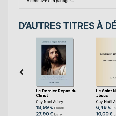
À découvrir et à partager...
D’AUTRES TITRES À D
Le Dernier Repas du
Le Saint 
Christ
Jésus
Guerrier
Guy-Noel Aubry
Guy-Noël A
re
18,99 €
6,49 €
Ebook
Eb
ry
27,90 €
10,00 €
Livre
L