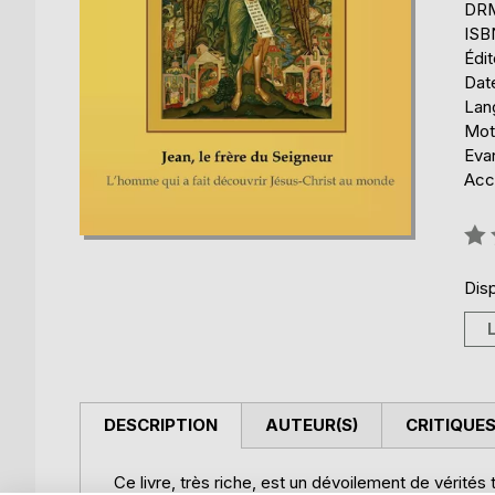
DRM 
ISB
Édi
Date
Lang
Mot
Eva
Acce
Éval
0%
Disp
DESCRIPTION
AUTEUR(S)
CRITIQUES
Ce livre, très riche, est un dévoilement de vérité