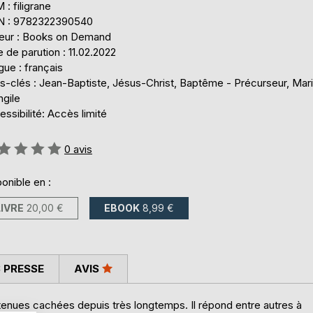
: filigrane
N : 9782322390540
teur : Books on Demand
 de parution : 11.02.2022
ue : français
s-clés : Jean-Baptiste, Jésus-Christ, Baptême - Précurseur, Mari
ngile
ssibilité: Accès limité
uation:
0
avis
onible en :
LIVRE
20,00 €
EBOOK
8,99 €
 PRESSE
AVIS
s tenues cachées depuis très longtemps. Il répond entre autres à