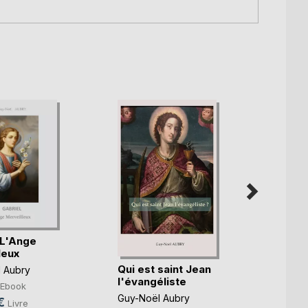
 L'Ange
Les N
leux
Guy-No
Qui est saint Jean
 Aubry
9,99
l'évangéliste
Ebook
17,30
Guy-Noël Aubry
€
Livre