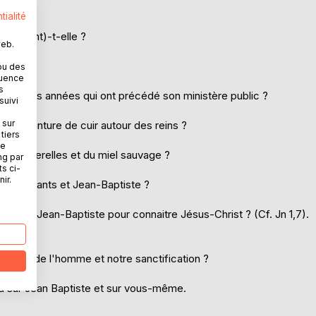
tialité
mplie(nt)-t-elle ?
web.
ou des
quence
s
s longues années qui ont précédé son ministère public ?
suivi
 sur
une ceinture de cuir autour des reins ?
tiers
ne
: des sauterelles et du miel sauvage ?
ng par
ts ci-
ir.
leurs enfants et Jean-Baptiste ?
sser par Jean-Baptiste pour connaitre Jésus-Christ ? (Cf. Jn 1,7).
an ?
mption de l'homme et notre sanctification ?
d sur Jean Baptiste et sur vous-même.