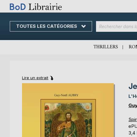
TOUTES LES CATÉGORIES
Skip
to
Content
THRILLERS
RO
Lire un extrait
Je
Skip
Skip
to
to
L'H
the
the
end
beginning
Guy
of
of
the
the
Spir
images
images
eP
gallery
gallery
3,4