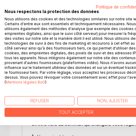
ces questions :
Politique de confiden
Nous respectons la protection des données
- Quelle(s) prophétie(s) la naissance de Jean acco
Nous utilisons des cookies et des technologies similaires sur notre site 
Certains d'entre eux sont essentiels et techniquement nécessaires. Nous
- Qui a préfiguré le glorieux Précurseur ?
utilisons également des méthodes d'analyse (par exemple des cookies 
empreintes digitales, ainsi que le suivi côté serveur) pour mesurer la fré
des visites sur notre site et la manière dont il est utilisé. Nous utilisons de
- Qu'est-ce que Jean faisait au désert pendant le
technologies de suivi à des fins de marketing et recourons à cet effet au 
côté serveur ainsi qu'à des fournisseurs tiers, ce qui permet d'utiliser des
cookies, des empreintes digitales, des pixels de suivi et des adresses IP
- Pourquoi Jean portait-il une peau de chameau et 
tous les appareils. Nous intégrons également sur notre site des contenus 
provenant d'autres fournisseurs (plateformes vidéo). Nous n'avons aucu
- Que signifie cette nourriture qui était la sienne 
influence sur le traitement ultérieur des données et sur un éventuel tracki
le fournisseur tiers. Par votre réglage, vous acceptez les processus décri
dessus. Vous pouvez révoquer votre consentement avec effet pour l'aven
- Quelles relations existent entre Adam et Ève et 
(
Mentions légales BoD
)
- Pourquoi l'évangéliste Jean affirme qu'il faut pa
- Quels sont les véritables liens entre Jésus et Je
REFUSER
NON, AJUSTER
- Quel est finalement le rôle de Jean dans la Réde
TOUT ACCEPTER
Un livre hors du commun qui changera votre regar