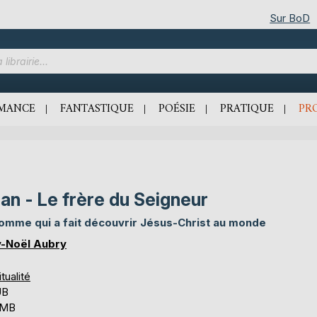
Sur BoD
MANCE
FANTASTIQUE
POÉSIE
PRATIQUE
PR
an - Le frère du Seigneur
omme qui a fait découvrir Jésus-Christ au monde
-Noël Aubry
itualité
UB
 MB