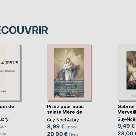
ÉCOUVRIR
Nom de
Priez pour nous
Gabriel
sainte Mère de
Merveil
Die(...)
ubry
Guy-Noël
Guy-Noël Aubry
9,49 €
8,99 €
ook
Ebook
23,00 
20,90 €
ivre
Livre