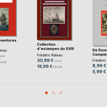
aventures
Collection
d'estampes du XVIII
De Dom
ateau
au (...)
Compiè
Frédéric Rateau
ivre
30,99 €
Frédéric
Livre
book
8,99 €
19,99 €
Ebook
5,99 €