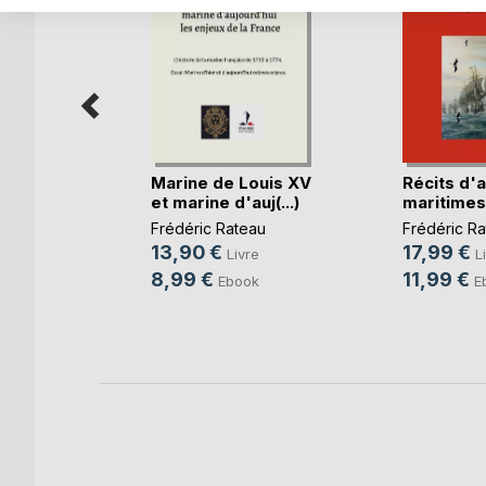
Marine de Louis XV
Récits d'
t
et marine d'auj(...)
maritimes
ion
Frédéric Rateau
Frédéric R
ier
,
13,90 €
17,99 €
Livre
L
tte
, ...
8,99 €
11,99 €
Ebook
E
re
k