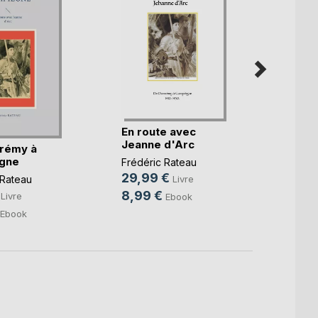
En route avec
Lionn
Jeanne d'Arc
rémy à
Julie L
gne
Frédéric Rateau
20,0
29,99 €
Livre
 Rateau
10,9
8,99 €
Livre
Ebook
Ebook