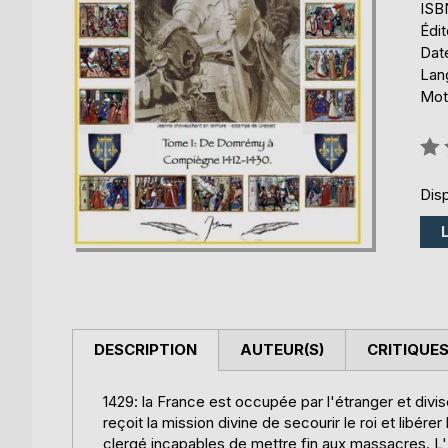
ISB
Édi
Date
Lang
Mots
Éval
0%
Disp
DESCRIPTION
AUTEUR(S)
CRITIQUES
1429: la France est occupée par l'étranger et divisé
reçoit la mission divine de secourir le roi et libérer
clergé incapables de mettre fin aux massacres. L'E