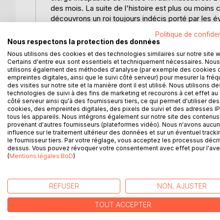
des mois. La suite de l'histoire est plus ou moin
découvrons un roi toujours indécis porté par les é
se rallient à sa bannière. Les conséquences poli
Politique de confiden
avait signé à Troyes la mort de la France, dans ce 
Nous respectons la protection des données
France, l'armée d'être une armée, elle refit l'arm
Nous utilisons des cookies et des technologies similaires sur notre site 
des féodaux tandis que le peuple aspire à passer l
Certains d'entre eux sont essentiels et techniquement nécessaires. Nous
passage de Jeanne ne fut-il que celui d'une comèt
utilisons également des méthodes d'analyse (par exemple des cookies 
empreintes digitales, ainsi que le suivi côté serveur) pour mesurer la fré
colportée par la propagande royaliste, contrôlée pa
des visites sur notre site et la manière dont il est utilisé. Nous utilisons de
d'Arc le peuple entretien l'idée qu'il puisse s'arme
technologies de suivi à des fins de marketing et recourons à cet effet au 
défense dans un élan patriotique. Les évènements
côté serveur ainsi qu'à des fournisseurs tiers, ce qui permet d'utiliser des
cookies, des empreintes digitales, des pixels de suivi et des adresses IP
confirment. Pour gagner la 1ère Guerre Mondiale l
tous les appareils. Nous intégrons également sur notre site des contenus 
Revenue à l'honneur, elle est glorifiée dans le ro
provenant d'autres fournisseurs (plateformes vidéo). Nous n'avons aucu
historique est-elle déformée par la légende?
influence sur le traitement ultérieur des données et sur un éventuel tracki
le fournisseur tiers. Par votre réglage, vous acceptez les processus décri
dessus. Vous pouvez révoquer votre consentement avec effet pour l'aven
(
Mentions légales BoD
)
D’AUTRES TITRES À D
REFUSER
NON, AJUSTER
TOUT ACCEPTER