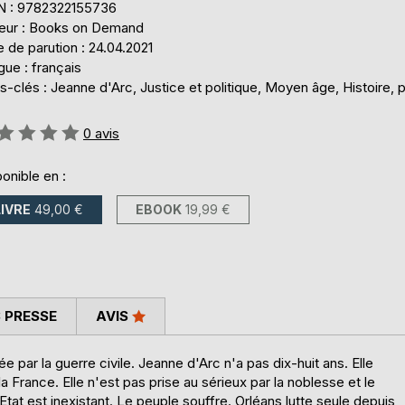
N : 9782322155736
teur : Books on Demand
 de parution : 24.04.2021
ue : français
-clés : Jeanne d'Arc, Justice et politique, Moyen âge, Histoire, 
uation:
0
avis
onible en :
LIVRE
49,00 €
EBOOK
19,99 €
 PRESSE
AVIS
e par la guerre civile. Jeanne d'Arc n'a pas dix-huit ans. Elle
 la France. Elle n'est pas prise au sérieux par la noblesse et le
tat est inexistant. Le peuple souffre. Orléans lutte seule depuis