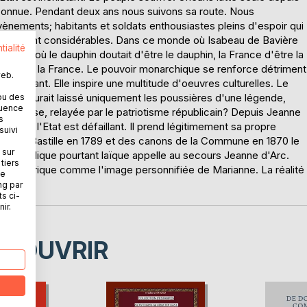
s connue. Pendant deux ans nous suivons sa route. Nous
vènements; habitants et soldats enthousiastes pleins d'espoir qui
tiques sont considérables. Dans ce monde où Isabeau de Bavière
tialité
monde où le dauphin doutait d'être le dauphin, la France d'être la
ée, le roi, la France. Le pouvoir monarchique se renforce détriment
web.
'occupant. Elle inspire une multitude d'oeuvres culturelles. Le
e qui aurait laissé uniquement les poussières d'une légende,
ou des
quence
r l'Eglise, relayée par le patriotisme républicain? Depuis Jeanne
s
r quand l'Etat est défaillant. Il prend légitimement sa propre
suivi
 de la Bastille en 1789 et des canons de la Commune en 1870 le
 sur
a République pourtant laïque appelle au secours Jeanne d'Arc.
tiers
man historique comme l'image personnifiée de Marianne. La réalité
ne
ng par
ts ci-
ir.
ÉCOUVRIR