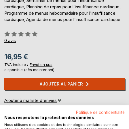
cardiaque, Semainier de menus pour l'insuffisance
cardiaque, Planning de repas pour l'insuffisance cardiaque,
Programme de menus hebdomadaire pour l'insuffisance
cardiaque, Agenda de menus pour l'insuffisance cardiaque
Évaluation:
0%
0
avis
16,95 €
TVA incluse /
Envoi en sus
disponible (dès maintenant)
AJOUTER AU PANIER
Ajouter à ma liste d'envies
Laisser un avis
Politique de confidentialité
Nous respectons la protection des données
Nous utilisons des cookies et des technologies similaires sur notre