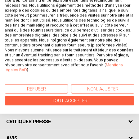
site web. Certains d'entre eux sont essentiels et techniquement
nécessaires. Nous utilisons également des méthodes d'analyse (par
exemple des cookies ou des empreintes digitales, ainsi que le suivi
côté serveur) pour mesurer la fréquence des visites sur notre site et la
manière dont il est utilisé. Nous utilisons des technologies de suivi à
DESCRIPTION
des fins de marketing et recourons à cet effet au suivi côté serveur
ainsi qu'à des fournisseurs tiers, ce qui permet d'utiliser des cookies,
des empreintes digitales, des pixels de suivi et des adresses IP sur
tous les appareils. Nous intégrons également sur notre site des
Élaborez vous-même vos menus adaptés à votre
contenus tiers provenant d'autres fournisseurs (plateformes vidéo).
insuffisance cardiaque ! Retrouvez des conseils
Nous n'avons aucune influence sur le traitement ultérieur des données
diététiques fondamentaux concernant votre cardiopathie.
et sur un éventuel tracking par le fournisseur tiers. Par votre réglage,
vous acceptez les processus décrits ci-dessus. Vous pouvez
Ils vous permettront d'élaborer vos repas très facilement
révoquer votre consentement avec effet pour l'avenir. (
Mentions
et sans risque d'erreur nutritionnelle en complétant chaque
légales BoD
)
semaine, selon vos goûts et vos envies, un programme de
menus prérempli par Cédric MENARD, diététicien-
nutritionniste.
REFUSER
NON, AJUSTER
TOUT ACCEPTER
AUTEUR(S)
CRITIQUES PRESSE
AVIS