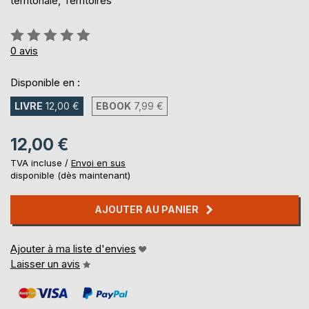
territoriale, Territoires
Évaluation:
0%
0
avis
Disponible en :
LIVRE
12,00 €
EBOOK
7,99 €
12,00 €
TVA incluse /
Envoi en sus
disponible (dès maintenant)
AJOUTER AU PANIER
Ajouter à ma liste d'envies
Laisser un avis