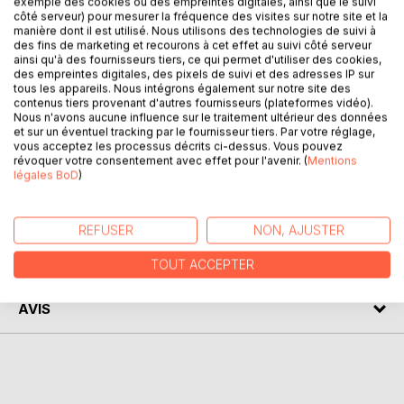
exemple des cookies ou des empreintes digitales, ainsi que le suivi
côté serveur) pour mesurer la fréquence des visites sur notre site et la
manière dont il est utilisé. Nous utilisons des technologies de suivi à
des fins de marketing et recourons à cet effet au suivi côté serveur
DESCRIPTION
ainsi qu'à des fournisseurs tiers, ce qui permet d'utiliser des cookies,
des empreintes digitales, des pixels de suivi et des adresses IP sur
tous les appareils. Nous intégrons également sur notre site des
Un road trip halluciné de Paris aux grands espaces de
contenus tiers provenant d'autres fournisseurs (plateformes vidéo).
Nous n'avons aucune influence sur le traitement ultérieur des données
l'Ouest américain. Jude saura-t-il se souvenir de sa vie
et sur un éventuel tracking par le fournisseur tiers. Par votre réglage,
antérieure et accomplir sa mission avec l'aide des Indiens
vous acceptez les processus décrits ci-dessus. Vous pouvez
d'Amérique?
révoquer votre consentement avec effet pour l'avenir. (
Mentions
légales BoD
)
AUTEUR(S)
REFUSER
NON, AJUSTER
CRITIQUES PRESSE
TOUT ACCEPTER
AVIS