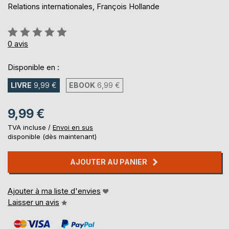
Relations internationales, François Hollande
Évaluation:
0%
0
avis
Disponible en :
LIVRE
9,99 €
EBOOK
6,99 €
9,99 €
TVA incluse /
Envoi en sus
disponible (dès maintenant)
AJOUTER AU PANIER
Ajouter à ma liste d'envies
Laisser un avis