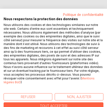
Politique de confidentialité
Nous respectons la protection des données
DESCRIPTION
Nous utilisons des cookies et des technologies similaires sur notre
site web. Certains d'entre eux sont essentiels et techniquement
nécessaires. Nous utilisons également des méthodes d'analyse (par
exemple des cookies ou des empreintes digitales, ainsi que le suivi
À la suite d'un concours de circonstances aussi absurde
côté serveur) pour mesurer la fréquence des visites sur notre site et la
qu'inexorable, un politicien de second plan se retrouve
manière dont il est utilisé. Nous utilisons des technologies de suivi à
propulsé à la présidence de la République française. Les
des fins de marketing et recourons à cet effet au suivi côté serveur
ainsi qu'à des fournisseurs tiers, ce qui permet d'utiliser des cookies,
conséquences de cet évènement seront aussi inattendues
des empreintes digitales, des pixels de suivi et des adresses IP sur
que grandioses et même, désopilantes (sauf pour les
tous les appareils. Nous intégrons également sur notre site des
victimes de certains dégâts collatéraux).
contenus tiers provenant d'autres fournisseurs (plateformes vidéo).
Nous n'avons aucune influence sur le traitement ultérieur des données
et sur un éventuel tracking par le fournisseur tiers. Par votre réglage,
Commentaires lus dans la presse internationale :
vous acceptez les processus décrits ci-dessus. Vous pouvez
révoquer votre consentement avec effet pour l'avenir. (
Mentions
légales BoD
)
"I haven't read it, but it's a great book" (Donald Trump)
"Boudinant" (Un futur ex président de la République)
"Grozny (en français : terrible)" (Vladimir Poutine)
REFUSER
NON, AJUSTER
"Borisjohnsonesque" (Boris Johnson)
"Navrant" (Manuel Valls)
TOUT ACCEPTER