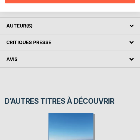
"Jolly good" (HRH the prince of Walles)
"Émouvant!" (SM le roi d'Arabie Saoudite)
AUTEUR(S)
CRITIQUES PRESSE
AVIS
D’AUTRES TITRES À DÉCOUVRIR