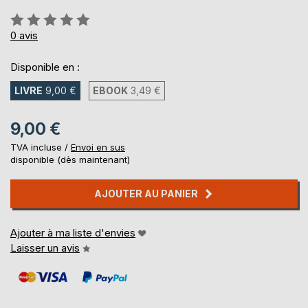
Évaluation:
0%
0
avis
Disponible en :
LIVRE
9,00 €
EBOOK
3,49 €
9,00 €
TVA incluse /
Envoi en sus
disponible (dès maintenant)
AJOUTER AU PANIER
Ajouter à ma liste d'envies
Laisser un avis