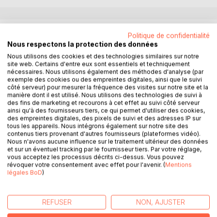
DESCRIPTION
Politique de confidentialité
Nous respectons la protection des données
Nous utilisons des cookies et des technologies similaires sur notre
"Alors voilà : coutumiers désormais de cet exercice de la
site web. Certains d'entre eux sont essentiels et techniquement
prise du recul, de la réflexion gratuite au sein de notre
nécessaires. Nous utilisons également des méthodes d'analyse (par
Open Lab (luxe que nous nous autorisons, entre deux
exemple des cookies ou des empreintes digitales, ainsi que le suivi
côté serveur) pour mesurer la fréquence des visites sur notre site et la
réunions de chantier ou de mairie, pour garder autant que
manière dont il est utilisé. Nous utilisons des technologies de suivi à
possible le contrôle sur notre propre métier), nous
des fins de marketing et recourons à cet effet au suivi côté serveur
voudrions revenir ici, dans ce tout petit livre, sur ces deux
ainsi qu'à des fournisseurs tiers, ce qui permet d'utiliser des cookies,
des empreintes digitales, des pixels de suivi et des adresses IP sur
évènements majeurs, l'un dû à une puce de plus en plus
tous les appareils. Nous intégrons également sur notre site des
petite, celle du digital, et l'autre quelque chose d'encore
contenus tiers provenant d'autres fournisseurs (plateformes vidéo).
plus petit, un virus - mais, tous deux, comme dans les deux
Nous n'avons aucune influence sur le traitement ultérieur des données
et sur un éventuel tracking par le fournisseur tiers. Par votre réglage,
infinis de Blaise Pascal, ayant des conséquences presque
vous acceptez les processus décrits ci-dessus. Vous pouvez
infiniment grandes. Si, par ce travail, nous contribuons à
révoquer votre consentement avec effet pour l'avenir. (
Mentions
donner à notre action, et à celle de nos partenaires ainsi
légales BoD
)
que des politiques qui nous lisent, une plus grande clarté et
une plus grande maîtrise de nos enjeux, alors nous aurons
gagné notre pari, renouvelé chaque année.
REFUSER
NON, AJUSTER
C'est à vous, lecteur, qu'appartient la réponse à cette