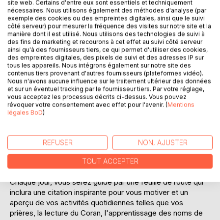
site web. Certains d'entre eux sont essentiels et techniquement
nécessaires. Nous utilisons également des méthodes d'analyse (par
exemple des cookies ou des empreintes digitales, ainsi que le suivi
côté serveur) pour mesurer la fréquence des visites sur notre site et la
DESCRIPTION
manière dont il est utilisé. Nous utilisons des technologies de suivi à
des fins de marketing et recourons à cet effet au suivi côté serveur
ainsi qu'à des fournisseurs tiers, ce qui permet d'utiliser des cookies,
des empreintes digitales, des pixels de suivi et des adresses IP sur
Le planner "J'organise mon mois préféré" est
tous les appareils. Nous intégrons également sur notre site des
spécialement conçu pour vous aider à maximiser votre
contenus tiers provenant d'autres fournisseurs (plateformes vidéo).
expérience durant le mois sacré du Ramadan. Ce livret
Nous n'avons aucune influence sur le traitement ultérieur des données
facile à utiliser est accessible à tous et vous permettra de
et sur un éventuel tracking par le fournisseur tiers. Par votre réglage,
vous acceptez les processus décrits ci-dessus. Vous pouvez
vivre votre vie spirituelle de manière organisée et paisible. Il
révoquer votre consentement avec effet pour l'avenir. (
Mentions
comprend des astuces pour renforcer votre foi et votre
légales BoD
)
connexion spirituelle.
Vous serez accompagné jour par jour avec des outils
REFUSER
NON, AJUSTER
ludiques pour vous orienter avant, pendant et après le
Ramadan.
TOUT ACCEPTER
Chaque jour, vous serez guidé par une feuille de route qui
inclura une citation inspirante pour vous motiver et un
aperçu de vos activités quotidiennes telles que vos
prières, la lecture du Coran, l'apprentissage des noms de