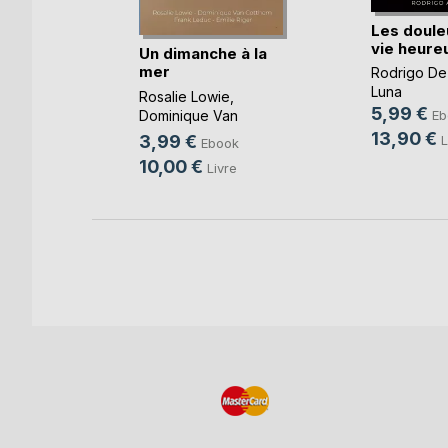
Les doule
vie heure
ours
Un dimanche à la
mer
Rodrigo De
oso
Luna
Rosalie Lowie
,
k
5,99 €
Dominique Van
Eb
e
Cotthem
, ...
13,90 €
3,99 €
L
Ebook
10,00 €
Livre