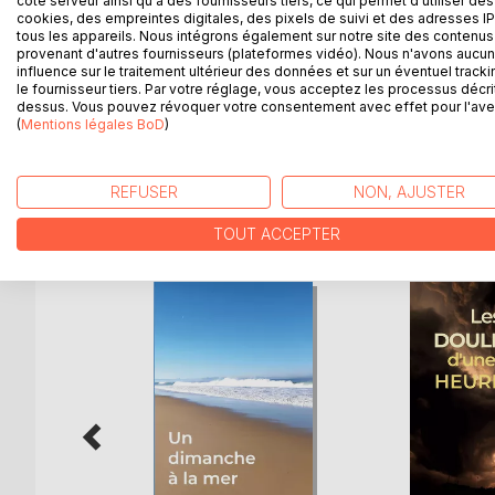
côté serveur ainsi qu'à des fournisseurs tiers, ce qui permet d'utiliser des
La vie est une navigation, plus ou moins longue, plu
cookies, des empreintes digitales, des pixels de suivi et des adresses IP
Au moment où l'on s'y attend le moins, un grain pe
tous les appareils. Nous intégrons également sur notre site des contenus 
Le moins qu'on puisse dire est que la mer sur laque
provenant d'autres fournisseurs (plateformes vidéo). Nous n'avons aucu
influence sur le traitement ultérieur des données et sur un éventuel tracki
de cette quadragénaire, est mouvementée.
le fournisseur tiers. Par votre réglage, vous acceptez les processus décri
AccrochéE à son mât, son fils, elle va tout tenter po
dessus. Vous pouvez révoquer votre consentement avec effet pour l'aven
embarcation, et pour combattre le cancer.
(
Mentions légales BoD
)
REFUSER
NON, AJUSTER
D’AUTRES TITRES À D
TOUT ACCEPTER