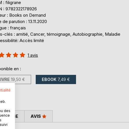
: filigrane
N : 9782322178926
teur : Books on Demand
 de parution : 13.11.2020
ue : français
s-clés : amitié, Cancer, témoignage, Autobiographie, Maladie
ssibilité: Accès limité
uation:
1
avis
%
onible en :
LIVRE
19,50 €
EBOOK
7,49 €
tialité
web.
ou des
quence
 PRESSE
AVIS
s
suivi