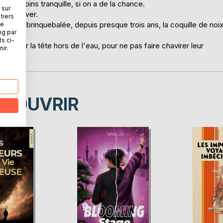
s ou moins tranquille, si on a de la chance.
 sur
ut se lever.
tiers
lle est brinquebalée, depuis presque trois ans, la coquille de noi
ne
ng par
ts ci-
ur tenir la tête hors de l'eau, pour ne pas faire chavirer leur
ir.
ÉCOUVRIR