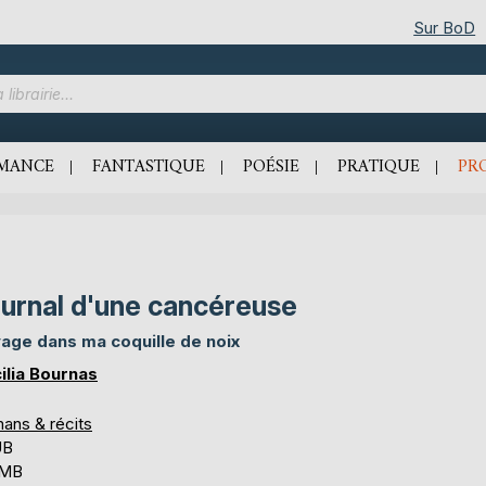
Sur BoD
MANCE
FANTASTIQUE
POÉSIE
PRATIQUE
PR
urnal d'une cancéreuse
age dans ma coquille de noix
ilia Bournas
ans & récits
UB
 MB