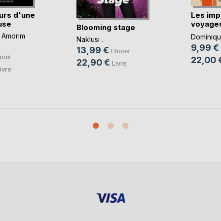
urs d'une
Les imp
use
voyages
Blooming stage
imbéc(..
 Amorim
Dominique
Naklusi .
9,99 €
13,99 €
Ebook
ook
22,00 
22,90 €
Livre
ivre