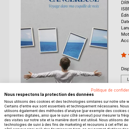
DRM 
ISB
Édi
Date
Lang
Mot
Acce
Éval
100
Disp
Politique de confiden
Nous respectons la protection des données
Nous utilisons des cookies et des technologies similaires sur notre site 
Certains d'entre eux sont essentiels et techniquement nécessaires. Nous
utilisons également des méthodes d'analyse (par exemple des cookies 
empreintes digitales, ainsi que le suivi côté serveur) pour mesurer la fré
DESCRIPTION
AUTEUR(S)
CRITIQUES
des visites sur notre site et la manière dont il est utilisé. Nous utilisons de
technologies de suivi à des fins de marketing et recourons à cet effet au 