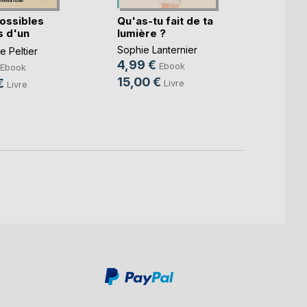
ossibles
Qu'as-tu fait de ta
Gusta
 d'un
lumière ?
Thoma
.)
Sophie Lanternier
 Peltier
6,99
4,99 €
Ebook
Ebook
19,9
15,00 €
€
Livre
Livre