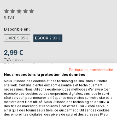
Évaluation:
0%
0
avis
Disponible en :
LIVRE
9,95 €
EBOOK
2,99 €
2,99 €
TVA incluse
Téléchargement disponible dès maintenant
Politique de confidentialité
Nous respectons la protection des données
Nous utilisons des cookies et des technologies similaires sur notre
AJOUTER AU PANIER
site web. Certains d'entre eux sont essentiels et techniquement
nécessaires. Nous utilisons également des méthodes d'analyse (par
exemple des cookies ou des empreintes digitales, ainsi que le suivi
Ajouter à ma liste d'envies
côté serveur) pour mesurer la fréquence des visites sur notre site et la
manière dont il est utilisé. Nous utilisons des technologies de suivi à
Laisser un avis
des fins de marketing et recourons à cet effet au suivi côté serveur
ainsi qu'à des fournisseurs tiers, ce qui permet d'utiliser des cookies,
des empreintes digitales, des pixels de suivi et des adresses IP sur