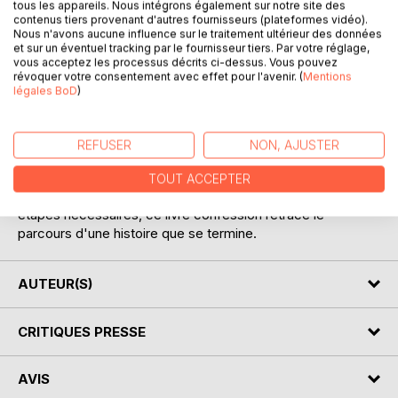
tous les appareils. Nous intégrons également sur notre site des
contenus tiers provenant d'autres fournisseurs (plateformes vidéo).
Nous n'avons aucune influence sur le traitement ultérieur des données
et sur un éventuel tracking par le fournisseur tiers. Par votre réglage,
vous acceptez les processus décrits ci-dessus. Vous pouvez
révoquer votre consentement avec effet pour l'avenir. (
Mentions
DESCRIPTION
légales BoD
)
Journal d'une rupture inavouée est le testament d'un amour
REFUSER
NON, AJUSTER
à sens unique. Entre fiction et réalité, ce recueil contient
des lettres personnelles, des mots d'amour sans réponse,
TOUT ACCEPTER
des pensées, des notes, des poèmes... A travers cinq
étapes nécessaires, ce livre confession retrace le
parcours d'une histoire que se termine.
AUTEUR(S)
CRITIQUES PRESSE
AVIS