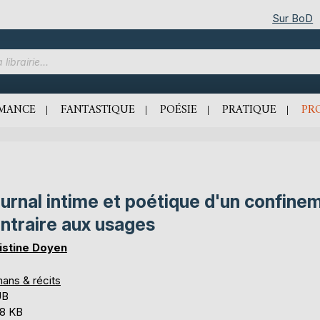
Sur BoD
MANCE
FANTASTIQUE
POÉSIE
PRATIQUE
PR
urnal intime et poétique d'un confine
ntraire aux usages
istine Doyen
ans & récits
UB
,8 KB