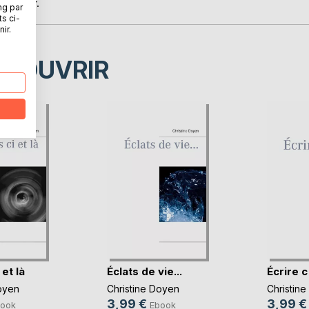
ntérieur.
ng par
ts ci-
ir.
ÉCOUVRIR
 et là
Éclats de vie...
Écrire c'
oyen
Christine Doyen
Christin
3,99 €
3,99 €
ook
Ebook