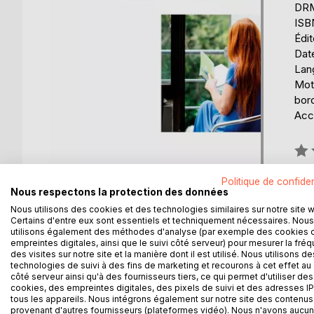
DRM 
ISB
Édi
Date
Lang
Mots
bord
Acce
Éval
0%
Politique de confiden
Disp
Nous respectons la protection des données
Nous utilisons des cookies et des technologies similaires sur notre site 
Certains d'entre eux sont essentiels et techniquement nécessaires. Nous
utilisons également des méthodes d'analyse (par exemple des cookies 
empreintes digitales, ainsi que le suivi côté serveur) pour mesurer la fré
des visites sur notre site et la manière dont il est utilisé. Nous utilisons de
technologies de suivi à des fins de marketing et recourons à cet effet au 
côté serveur ainsi qu'à des fournisseurs tiers, ce qui permet d'utiliser des
DESCRIPTION
AUTEUR(S)
CRITIQUES
cookies, des empreintes digitales, des pixels de suivi et des adresses IP
tous les appareils. Nous intégrons également sur notre site des contenus 
provenant d'autres fournisseurs (plateformes vidéo). Nous n'avons aucu