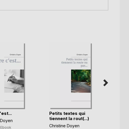
est...
Petits textes qui
Un di
tiennent la rout(...)
mer
e Doyen
Christine Doyen
Rosali
Ebook