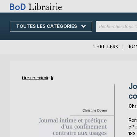
TOUTES LES CATÉGORIES
Skip
to
Content
THRILLERS
RO
Lire un extrait
Jo
Skip
Skip
to
to
co
the
the
end
beginning
Chr
of
of
the
the
Rom
images
images
eP
gallery
gallery
183