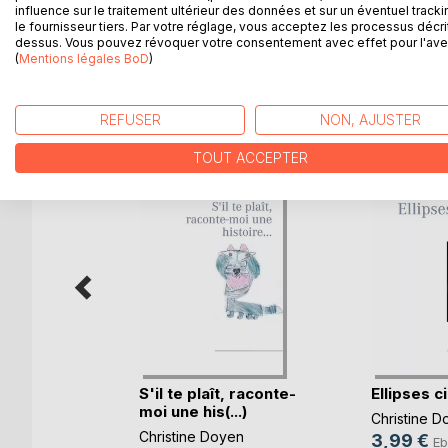
Aucune coercition, jamais, ne bâillonnera le poète i
influence sur le traitement ultérieur des données et sur un éventuel tracki
le fournisseur tiers. Par votre réglage, vous acceptez les processus décri
dessus. Vous pouvez révoquer votre consentement avec effet pour l'aven
(
Mentions légales BoD
)
D’AUTRES TITRES À D
REFUSER
NON, AJUSTER
TOUT ACCEPTER
 d'or
S'il te plaît, raconte-
Ellipses ci
moi une his(...)
Christine D
Christine Doyen
3,99 €
k
Eb