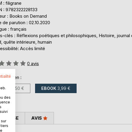
: filigrane
N : 9782322228133
teur : Books on Demand
 de parution : 02.10.2020
ue : français
-clés : Réflexions poétiques et philosophiques, Histoire, journal
, quête intérieure, humain
ssibilité: Accès limité
uation:
0
avis
tialité
onible en :
web.
LIVRE
6,50 €
EBOOK
3,99 €
ou des
quence
s
suivi
 PRESSE
AVIS
 sur
tiers
ne