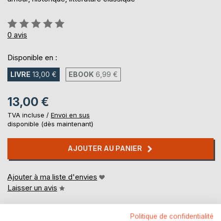
Évaluation:
0%
0
avis
Disponible en :
LIVRE
13,00 €
EBOOK
6,99 €
13,00 €
TVA incluse /
Envoi en sus
disponible (dès maintenant)
AJOUTER AU PANIER
Ajouter à ma liste d'envies
Laisser un avis
Politique de confidentialité