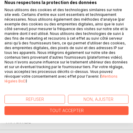
Nous respectons la protection des données
Nous utilisons des cookies et des technologies similaires sur notre
site web. Certains d'entre eux sont essentiels et techniquement
nécessaires. Nous utilisons également des méthodes d'analyse (par
exemple des cookies ou des empreintes digitales, ainsi que le suivi
DESCRIPTION
côté serveur) pour mesurer la fréquence des visites sur notre site et la
manière dont il est utilisé. Nous utilisons des technologies de suivi à
des fins de marketing et recourons à cet effet au suivi côté serveur
L'histoire se déroule dans une région du Sud-Ouest de
ainsi qu'à des fournisseurs tiers, ce qui permet d'utiliser des cookies,
des empreintes digitales, des pixels de suivi et des adresses IP sur
l'Angleterre, appelée Wessex. Jude Fawley, jeune orphelin
tous les appareils. Nous intégrons également sur notre site des
campagnard, rêve de devenir aussi savant que son ancien
contenus tiers provenant d'autres fournisseurs (plateformes vidéo).
maître d'école, Richard Phillotson. Il entreprend d'étudier
Nous n'avons aucune influence sur le traitement ultérieur des données
et sur un éventuel tracking par le fournisseur tiers. Par votre réglage,
seul le latin et le grec dans l'espoir de pouvoir entrer à
vous acceptez les processus décrits ci-dessus. Vous pouvez
l'université de Christminster, ville fictive inspirée d'Oxford.
révoquer votre consentement avec effet pour l'avenir. (
Mentions
Pour gagner sa vie, il devient apprenti tailleur de pierres.
légales BoD
)
Mais l'appel de la chair le détourne de manière inattendue
de ses aspirations. Une jeune paysanne délurée, Arabella
Donn a tôt fait de mettre la main sur Jude et de l'amener à
REFUSER
NON, AJUSTER
l'épouser sous prétexte de préserver son honneur.
TOUT ACCEPTER
AUTEUR(S)