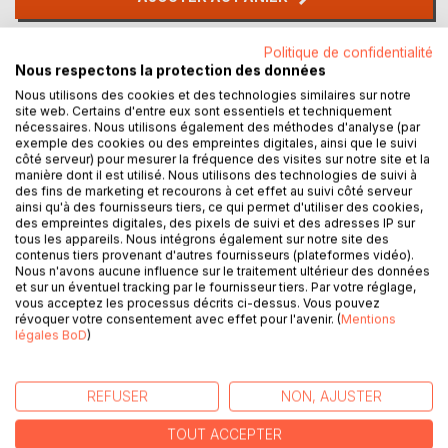
Politique de confidentialité
Ajouter à ma liste d'envies
Nous respectons la protection des données
Laisser un avis
Nous utilisons des cookies et des technologies similaires sur notre
site web. Certains d'entre eux sont essentiels et techniquement
nécessaires. Nous utilisons également des méthodes d'analyse (par
exemple des cookies ou des empreintes digitales, ainsi que le suivi
côté serveur) pour mesurer la fréquence des visites sur notre site et la
manière dont il est utilisé. Nous utilisons des technologies de suivi à
des fins de marketing et recourons à cet effet au suivi côté serveur
ainsi qu'à des fournisseurs tiers, ce qui permet d'utiliser des cookies,
des empreintes digitales, des pixels de suivi et des adresses IP sur
DESCRIPTION
tous les appareils. Nous intégrons également sur notre site des
contenus tiers provenant d'autres fournisseurs (plateformes vidéo).
Nous n'avons aucune influence sur le traitement ultérieur des données
Dari mana mereka berasal ? Para pengembara laut : Suku
et sur un éventuel tracking par le fournisseur tiers. Par votre réglage,
vous acceptez les processus décrits ci-dessus. Vous pouvez
Bajo. Masih diselimuti misteri dan belum terjawab.
révoquer votre consentement avec effet pour l'avenir. (
Mentions
Nyatanya, mereka bermukim di seluruh perairan Asia
légales BoD
)
Tenggara (Indonesia, Filipina, Malaysia). Kita tidak
mengenal asal usul maupun sejarah mereka. Hal yang paling
mengagumkan tentu saja gaya hidup orang Bajo yang khas
REFUSER
NON, AJUSTER
: kehidupan di atas perahu. Walaupun sebagian besar suku
Bajo tinggal di atas rumah panggung yang dibangun jauh
TOUT ACCEPTER