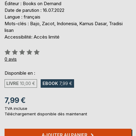
Éditeur : Books on Demand
Date de parution : 16.07.2022
Langue : français
Mots-clés : Bajo, Zacot, Indonesia, Kamus Dasar, Tradisi
lisan
Accessibilité: Accès limité
Évaluation:
0%
0
avis
Disponible en :
LIVRE
10,00 €
EBOOK
7,99 €
7,99 €
TVA incluse
Téléchargement disponible dès maintenant
AJOUTER AU PANIER