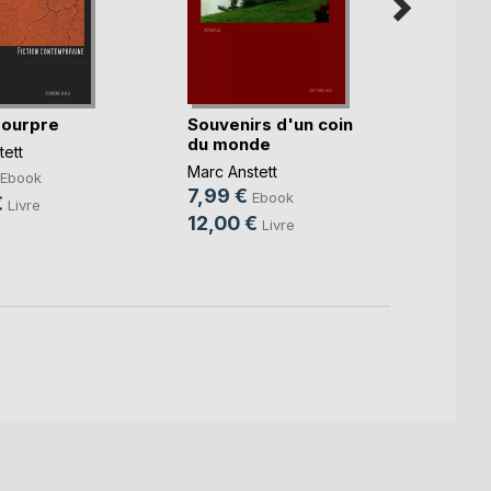
pourpre
Souvenirs d'un coin
Bid B
du monde
ett
Marc A
Marc Anstett
7,99
Ebook
7,99 €
Ebook
€
10,0
Livre
12,00 €
Livre