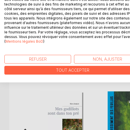
Dans un village égaré près de la frontière, un chô
technologies de suivi à des fins de marketing et recourons à cet effet au 
proie aux difficultés économiques, ce sexagénaire
côté serveur ainsi qu'à des fournisseurs tiers, ce qui permet d'utiliser des
par la grande majorité de son entourage, il n'espèr
cookies, des empreintes digitales, des pixels de suivi et des adresses IP
tous les appareils. Nous intégrons également sur notre site des contenus 
philosophant nonchalamment avec ses chats, coloca
provenant d'autres fournisseurs (plateformes vidéo). Nous n'avons aucu
mystérieuse lettre atterrit dans sa boîte. Cet impré
influence sur le traitement ultérieur des données et sur un éventuel tracki
le fournisseur tiers. Par votre réglage, vous acceptez les processus décri
dessus. Vous pouvez révoquer votre consentement avec effet pour l'aven
Sur fond de chronique sociale, mêlant réalisme, poé
(
Mentions légales BoD
)
personnages. S'il teinte son récit d'humour et de fa
injustices d'un monde rural oublié de la République
REFUSER
NON, AJUSTER
TOUT ACCEPTER
D’AUTRES TITRES À D