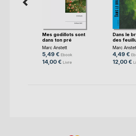
Mes godillots sont
Dans le b
age
dans ton pré
des feuill
Marc Anstett
Marc Anstet
ok
5,49 €
4,49 €
Ebook
Eb
re
14,00 €
12,00 €
Livre
L