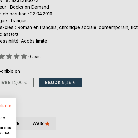
N : 9782322116072
teur : Books on Demand
 de parution : 22.04.2016
ue : français
-clés : Roman en français, chronique sociale, contemporain, fict
c anstett
ssibilité: Accès limité
uation:
0
avis
onible en :
LIVRE
14,00 €
EBOOK
9,49 €
tialité
web.
 PRESSE
AVIS
ou des
quence
s