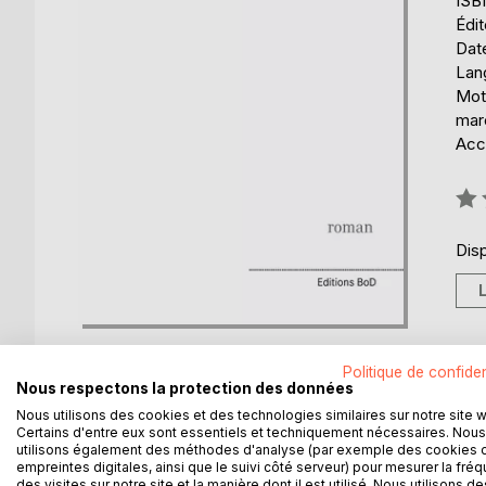
ISB
Édi
Date
Lang
Mots
mar
Acce
Éval
0%
Disp
Politique de confiden
Nous respectons la protection des données
Nous utilisons des cookies et des technologies similaires sur notre site 
Certains d'entre eux sont essentiels et techniquement nécessaires. Nous
DESCRIPTION
AUTEUR(S)
CRITIQUES
utilisons également des méthodes d'analyse (par exemple des cookies 
empreintes digitales, ainsi que le suivi côté serveur) pour mesurer la fré
des visites sur notre site et la manière dont il est utilisé. Nous utilisons de