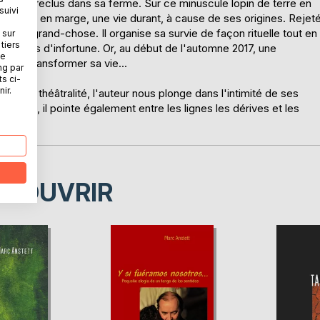
meur vit reclus dans sa ferme. Sur ce minuscule lopin de terre en
suivi
 a vécu en marge, une vie durant, à cause de ses origines. Rejet
e plus grand-chose. Il organise sa survie de façon rituelle tout en
 sur
tiers
taires d'infortune. Or, au début de l'automne 2017, une
ne
vu va transformer sa vie...
ng par
ts ci-
ir.
sie et théâtralité, l'auteur nous plonge dans l'intimité de ses
ntaisie, il pointe également entre les lignes les dérives et les
.
ÉCOUVRIR