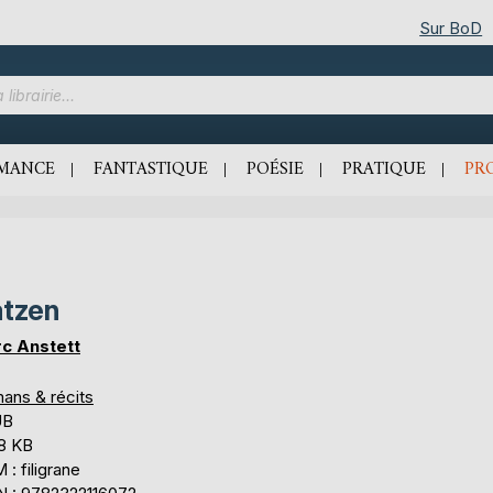
Sur BoD
MANCE
FANTASTIQUE
POÉSIE
PRATIQUE
PR
tzen
c Anstett
ans & récits
UB
,8 KB
: filigrane