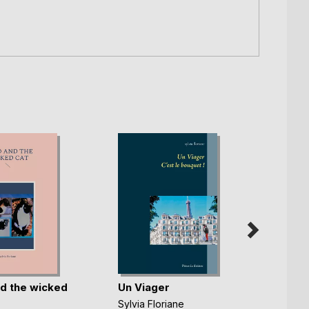
d the wicked
Un Viager
Koko 
Koko 
Sylvia Floriane