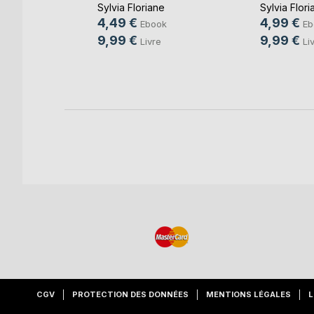
Sylvia Floriane
Sylvia Flori
4,49 €
4,99 €
ok
Ebook
Eb
9,99 €
9,99 €
e
Livre
Li
CGV
PROTECTION DES DONNÉES
MENTIONS LÉGALES
L