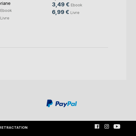
oriane
Sylvia 
3,49 €
Ebook
5,99
Ebook
6,99 €
Livre
Livre
RETRACTATION