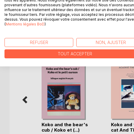
tous les appareils. Nous intégrons également sur notre site des contenus 
breakfast.
provenant d'autres fournisseurs (plateformes vidéo). Nous n'avons aucu
Every day Mrs. Brown brings bread to Koko who mu
influence sur le traitement ultérieur des données et sur un éventuel tracki
le fournisseur tiers. Par votre réglage, vous acceptez les processus décri
looks up at him and shows his big teeth.
dessus. Vous pouvez révoquer votre consentement avec effet pour l'aven
(
Mentions légales BoD
)
D’AUTRES TITRES À D
REFUSER
NON, AJUSTER
TOUT ACCEPTER
Koko and the bear's
Koko and 
cub / Koko et (...)
cat And Th