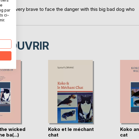
tiers
ne
st be very brave to face the danger with this big bad dog who
ng par
ts ci-
ir.
ÉCOUVRIR
the wicked
Koko et le méchant
Koko an
e ba(...)
chat
cat