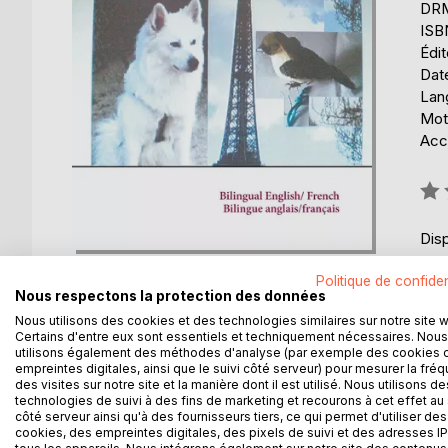
DRM 
ISB
Édi
Date
Lang
Mot
Acce
Éval
0%
Disp
Politique de confiden
Nous respectons la protection des données
Nous utilisons des cookies et des technologies similaires sur notre site 
Certains d'entre eux sont essentiels et techniquement nécessaires. Nous
utilisons également des méthodes d'analyse (par exemple des cookies 
DESCRIPTION
AUTEUR(S)
CRITIQUES
empreintes digitales, ainsi que le suivi côté serveur) pour mesurer la fré
des visites sur notre site et la manière dont il est utilisé. Nous utilisons de
technologies de suivi à des fins de marketing et recourons à cet effet au 
Koko is a cute little bird. He lives in Paris on a tre
côté serveur ainsi qu'à des fournisseurs tiers, ce qui permet d'utiliser des
cookies, des empreintes digitales, des pixels de suivi et des adresses IP
Baloo is a big bad dog. He looks up at the tree and