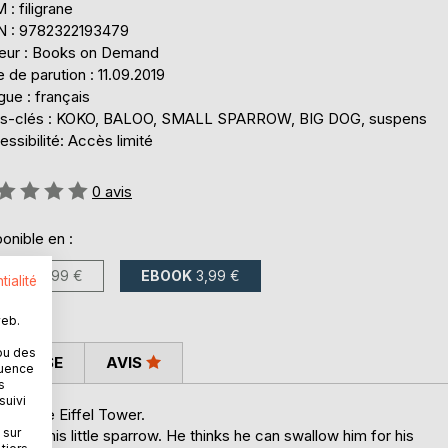
: filigrane
N : 9782322193479
teur : Books on Demand
 de parution : 11.09.2019
ue : français
s-clés : KOKO, BALOO, SMALL SPARROW, BIG DOG, suspens
ssibilité: Accès limité
uation:
0
avis
onible en :
LIVRE
8,99 €
EBOOK
3,99 €
tialité
web.
ou des
 PRESSE
AVIS
quence
s
suivi
e near the Eiffel Tower.
 sur
 sees this little sparrow. He thinks he can swallow him for his