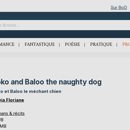
Sur BoD
MANCE
FANTASTIQUE
POÉSIE
PRATIQUE
PR
ko and Baloo the naughty dog
o et Baloo le méchant chien
via Floriane
ans & récits
UB
 MB