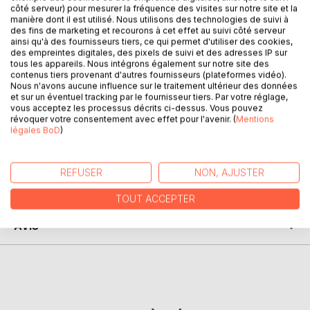
côté serveur) pour mesurer la fréquence des visites sur notre site et la
manière dont il est utilisé. Nous utilisons des technologies de suivi à
Inspirés de la littérature japonaise classique, les sept récits
des fins de marketing et recourons à cet effet au suivi côté serveur
de ce recueil mettent l'accent sur les déclinaisons du
ainsi qu'à des fournisseurs tiers, ce qui permet d'utiliser des cookies,
des empreintes digitales, des pixels de suivi et des adresses IP sur
sentiment amoureux. Des temples zen aux brumes des
tous les appareils. Nous intégrons également sur notre site des
lacs, des souvenirs meublant la solitude d'un ermitage aux
contenus tiers provenant d'autres fournisseurs (plateformes vidéo).
villages au bord de l'océan, passions et traditions
Nous n'avons aucune influence sur le traitement ultérieur des données
s'affrontent pour proposer un itinéraire où l'amour et la
et sur un éventuel tracking par le fournisseur tiers. Par votre réglage,
vous acceptez les processus décrits ci-dessus. Vous pouvez
fatalité se croisent et s'entremêlent au pays de la beauté.
révoquer votre consentement avec effet pour l'avenir. (
Mentions
légales BoD
)
AUTEUR(S)
REFUSER
NON, AJUSTER
CRITIQUES PRESSE
TOUT ACCEPTER
AVIS