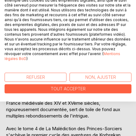
exemple des cookies ou des empreintes digitales, ainsi que le suivi
Laisser un avis
côté serveur) pour mesurer la fréquence des visites sur notre site et la
manière dont il est utilisé. Nous utilisons des technologies de suivi à
des fins de marketing et recourons à cet effet au suivi côté serveur
ainsi qu'à des fournisseurs tiers, ce qui permet d'utiliser des cookies,
des empreintes digitales, des pixels de suivi et des adresses IP sur
tous les appareils. Nous intégrons également sur notre site des
contenus tiers provenant d'autres fournisseurs (plateformes vidéo).
Nous n'avons aucune influence sur le traitement ultérieur des données
et sur un éventuel tracking par le fournisseur tiers. Par votre réglage,
DESCRIPTION
vous acceptez les processus décrits ci-dessus. Vous pouvez
révoquer votre consentement avec effet pour l'avenir. (
Mentions
légales BoD
)
C'est dans la plus grande solitude que le chevalier de Brisé
poursuit sa quête, dont l'issue demeure incertaine. Malgré
REFUSER
NON, AJUSTER
les souffrances et les privations, seul l'espoir de faire enfin
éclater la vérité en levant la Malédiction des Princes-
TOUT ACCEPTER
Sorciers l'encourage à risquer sa vie et son honneur.
Comme dans les tomes précédents, l'évocation de la
France médiévale des XIV et XVème siècles,
rigoureusement documentée, sert de toile de fond aux
multiples rebondissements de l'intrigue.
Avec le tome 4 de La Malédiction des Princes-Sorciers
s'achève le premier cycle des aventures de Korbrekan.