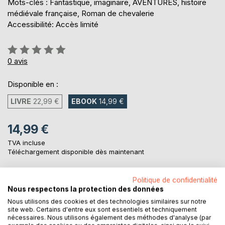
Mots-clés : Fantastique, imaginaire, AVENTURES, histoire
médiévale française, Roman de chevalerie
Accessibilité: Accès limité
Évaluation:
0%
0
avis
Disponible en :
LIVRE
22,99 €
EBOOK
14,99 €
14,99 €
TVA incluse
Téléchargement disponible dès maintenant
Politique de confidentialité
AJOUTER AU PANIER
Nous respectons la protection des données
Nous utilisons des cookies et des technologies similaires sur notre
site web. Certains d'entre eux sont essentiels et techniquement
Ajouter à ma liste d'envies
nécessaires. Nous utilisons également des méthodes d'analyse (par