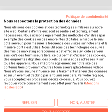
DESCRIPTION
Politique de confidentialité
Nous respectons la protection des données
Tara et Michel commencent leur initiation, mais de lourdes
Nous utilisons des cookies et des technologies similaires sur notre
site web. Certains d'entre eux sont essentiels et techniquement
menaces pèsent sur leur Maître. Tandis que se révèle
nécessaires. Nous utilisons également des méthodes d'analyse (par
l'aide inattendue de mystérieux inconnus, le Livre Sacré
exemple des cookies ou des empreintes digitales, ainsi que le suivi
continue de délivrer ses messages énigmatiques pour
côté serveur) pour mesurer la fréquence des visites sur notre site et la
guider nos jeunes héros lors de leur première épreuve, une
manière dont il est utilisé. Nous utilisons des technologies de suivi à
des fins de marketing et recourons à cet effet au suivi côté serveur
épreuve qui les mènera en Irlande. Échapperont-ils à leurs
ainsi qu'à des fournisseurs tiers, ce qui permet d'utiliser des cookies,
ennemis ? Qui sont ces combattants de l’ombre ?
des empreintes digitales, des pixels de suivi et des adresses IP sur
Désormais, leur recherche de connaissances sera liée à
tous les appareils. Nous intégrons également sur notre site des
contenus tiers provenant d'autres fournisseurs (plateformes vidéo).
une périlleuse enquête.
Nous n'avons aucune influence sur le traitement ultérieur des données
La suite romanesque « Kumpiy, le Livre sacré »
et sur un éventuel tracking par le fournisseur tiers. Par votre réglage,
Avec la suite romanesque du Livre sacré, Ygrec nous
vous acceptez les processus décrits ci-dessus. Vous pouvez
révoquer votre consentement avec effet pour l'avenir. (
Mentions
plonge dans une fiction initiatique où le fantastique
légales BoD
)
s’installe dans l’univers connu. Tara et Michel sont les
jeunes héros d’aventures palpitantes. En quête de Vérité,
ils suivront la piste de fabuleux trésors en découvrant que
REFUSER
NON, AJUSTER
le plus beau des joyaux est à l’intérieur, ils chercheront, au
loin, ce qu’ils trouveront finalement, en eux-mêmes, ils