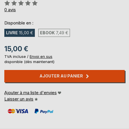
Évaluation:
0%
0
avis
Disponible en :
LIVRE
15,00 €
EBOOK
7,49 €
15,00 €
TVA incluse /
Envoi en sus
disponible (dès maintenant)
AJOUTER AU PANIER
Ajouter à ma liste d'envies
Laisser un avis