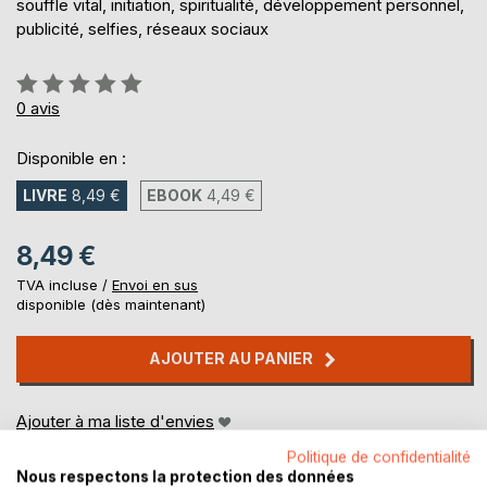
souffle vital, initiation, spiritualité, développement personnel,
publicité, selfies, réseaux sociaux
Évaluation:
0%
0
avis
Disponible en :
LIVRE
8,49 €
EBOOK
4,49 €
8,49 €
TVA incluse /
Envoi en sus
disponible (dès maintenant)
AJOUTER AU PANIER
Ajouter à ma liste d'envies
Laisser un avis
Politique de confidentialité
Nous respectons la protection des données