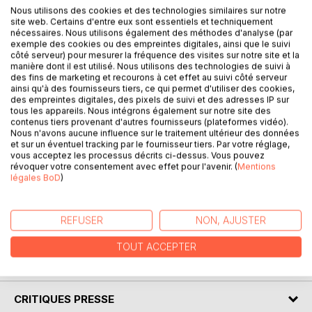
Nous utilisons des cookies et des technologies similaires sur notre
site web. Certains d'entre eux sont essentiels et techniquement
nécessaires. Nous utilisons également des méthodes d'analyse (par
exemple des cookies ou des empreintes digitales, ainsi que le suivi
côté serveur) pour mesurer la fréquence des visites sur notre site et la
manière dont il est utilisé. Nous utilisons des technologies de suivi à
des fins de marketing et recourons à cet effet au suivi côté serveur
DESCRIPTION
ainsi qu'à des fournisseurs tiers, ce qui permet d'utiliser des cookies,
des empreintes digitales, des pixels de suivi et des adresses IP sur
tous les appareils. Nous intégrons également sur notre site des
Le troisième opus de la franchise Kung Fu Panda a été un
contenus tiers provenant d'autres fournisseurs (plateformes vidéo).
Nous n'avons aucune influence sur le traitement ultérieur des données
grand succès. D'une parfaite esthétique, ce film plein
et sur un éventuel tracking par le fournisseur tiers. Par votre réglage,
d'humour nous amène à nous poser des questions
vous acceptez les processus décrits ci-dessus. Vous pouvez
philosophiques et spirituelles. Il est bien difficile de
révoquer votre consentement avec effet pour l'avenir. (
Mentions
répondre à la plus intrigante des interrogations : qui suis-je
légales BoD
)
? Ygrec nous donnera quelques pistes pour cheminer vers
nous-mêmes. Dans cette quête, notre plus grand
REFUSER
NON, AJUSTER
adversaire est l'ego.
TOUT ACCEPTER
AUTEUR(S)
CRITIQUES PRESSE