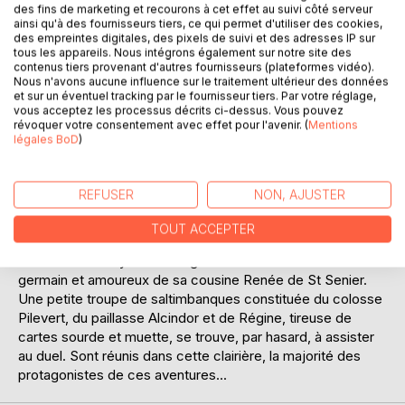
des fins de marketing et recourons à cet effet au suivi côté serveur
ainsi qu'à des fournisseurs tiers, ce qui permet d'utiliser des cookies,
Nous sommes en septembre 1870. Suite à la défaite de
des empreintes digitales, des pixels de suivi et des adresses IP sur
Sedan, Napoléon III est déchu, la République est
tous les appareils. Nous intégrons également sur notre site des
contenus tiers provenant d'autres fournisseurs (plateformes vidéo).
proclamée, le gouvernement part à Tours, les prussiens
Nous n'avons aucune influence sur le traitement ultérieur des données
arrivent près de Paris dont ils entreprennent le siège. C'est
et sur un éventuel tracking par le fournisseur tiers. Par votre réglage,
dans ce cadre que la famille de St Senier va se trouver
vous acceptez les processus décrits ci-dessus. Vous pouvez
révoquer votre consentement avec effet pour l'avenir. (
Mentions
confrontée aux agissements frauduleux de la bande
légales BoD
)
Valnoir-Taupier: Journaliste de peu de scrupules et ayant
des ambitions politiques, Valnoir a outragé Louis de St
Senier dans son journal, «Le serpenteau». Un duel au
REFUSER
NON, AJUSTER
pistolet a lieu dans la forêt de St-Germain. Taupier,
journaliste bossu, témoin de Valnoir, réussit à escamoter la
TOUT ACCEPTER
balle du pistolet de St Senier qui, en conséquence, trouve
la mort sous les yeux de Roger de St Senier son cousin
germain et amoureux de sa cousine Renée de St Senier.
Une petite troupe de saltimbanques constituée du colosse
Pilevert, du paillasse Alcindor et de Régine, tireuse de
cartes sourde et muette, se trouve, par hasard, à assister
au duel. Sont réunis dans cette clairière, la majorité des
protagonistes de ces aventures...