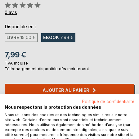
Évaluation:
0%
0
avis
Disponible en :
LIVRE
15,00 €
EBOOK
7,99 €
7,99 €
TVA incluse
Téléchargement disponible dès maintenant
AJOUTER AU PANIER
Politique de confidentialité
Nous respectons la protection des données
Ajouter à ma liste d'envies
Laisser un avis
Nous utilisons des cookies et des technologies similaires sur notre
site web. Certains d'entre eux sont essentiels et techniquement
nécessaires. Nous utilisons également des méthodes d'analyse (par
exemple des cookies ou des empreintes digitales, ainsi que le suivi
côté serveur) pour mesurer la fréquence des visites sur notre site et la