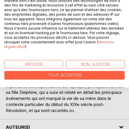
manière dont il est utilisé. Nous utilisons des technologies de suivi à
des fins de marketing et recourons à cet effet au suivi côté serveur
ainsi qu'à des fournisseurs tiers, ce qui permet d'utiliser des cookies,
des empreintes digitales, des pixels de suivi et des adresses IP sur
tous les appareils. Nous intégrons également sur notre site des
DESCRIPTION
contenus tiers provenant d'autres fournisseurs (plateformes vidéo).
Nous n'avons aucune influence sur le traitement ultérieur des données
et sur un éventuel tracking par le fournisseur tiers. Par votre réglage,
Ce récit est une histoire d’amour un peu particulière...
vous acceptez les processus décrits ci-dessus. Vous pouvez
révoquer votre consentement avec effet pour l'avenir. (
Mentions
L’histoire entre un homme d’aujourd’hui et un tableau. Le
légales BoD
)
portrait d’une très belle Ardéchoise, née en 1789, qui fut
mon aïeule… Ce portrait m’a accompagné depuis ma
tendre enfance à Marseille jusqu’à ce jour, où il trône dans
REFUSER
NON, AJUSTER
ma maison des Yvelines. Il me regarde retracer ici son
destin plein de péripéties souvent tragiques… Étant le
TOUT ACCEPTER
cadet de ma famille, j’ai eu la chance de disposer d’une
importante correspondance de l’époque, principalement de
sa fille Delphine, qui a suivi et relaté en détail les principaux
événements qui ont marqué la vie de sa mère dans le
contexte particulier du début du XIXe siècle post-
Révolution, et qui sont racontés ici.
AUTEUR(S)