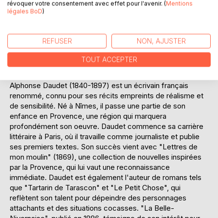
avec son style empreint de réalisme et de tendresse, nous
révoquer votre consentement avec effet pour l'avenir. (
Mentions
légales BoD
)
invite à partager les joies et les peines de cette famille
atypique, tout en offrant une réflexion sur les liens familiaux
et le passage à l'âge adulte. Ce récit, à la fois poétique et
REFUSER
NON, AJUSTER
authentique, capte l'essence de la vie fluviale, rendant
hommage à ceux qui vivent au rythme de l'eau et du vent.
TOUT ACCEPTER
L'AUTEUR :
Alphonse Daudet (1840-1897) est un écrivain français
renommé, connu pour ses récits empreints de réalisme et
de sensibilité. Né à Nîmes, il passe une partie de son
enfance en Provence, une région qui marquera
profondément son oeuvre. Daudet commence sa carrière
littéraire à Paris, où il travaille comme journaliste et publie
ses premiers textes. Son succès vient avec "Lettres de
mon moulin" (1869), une collection de nouvelles inspirées
par la Provence, qui lui vaut une reconnaissance
immédiate. Daudet est également l'auteur de romans tels
que "Tartarin de Tarascon" et "Le Petit Chose", qui
reflètent son talent pour dépeindre des personnages
attachants et des situations cocasses. "La Belle-