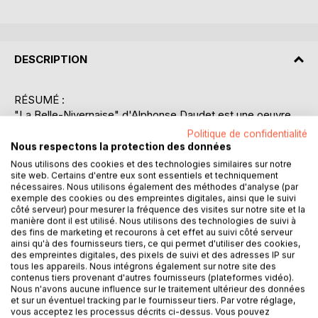
DESCRIPTION
RÉSUMÉ :
"La Belle-Nivernaise" d'Alphonse Daudet est une oeuvre
touchante qui narre l'histoire d'un vieux bateau fluvial et de
Politique de confidentialité
son équipage. Le récit se déroule principalement sur les
Nous respectons la protection des données
canaux de Bourgogne, où le bateau, nommé La Belle-
Nous utilisons des cookies et des technologies similaires sur notre
Nivernaise, devient le foyer flottant de son capitaine, le
site web. Certains d'entre eux sont essentiels et techniquement
nécessaires. Nous utilisons également des méthodes d'analyse (par
père Louveau, et de sa famille. Louveau, un homme
exemple des cookies ou des empreintes digitales, ainsi que le suivi
humble et travailleur, adopte un jeune orphelin du nom de
côté serveur) pour mesurer la fréquence des visites sur notre site et la
Victor, qui trouve sur ce bateau une nouvelle famille et un
manière dont il est utilisé. Nous utilisons des technologies de suivi à
des fins de marketing et recourons à cet effet au suivi côté serveur
sens à sa vie. À travers les péripéties de la navigation, les
ainsi qu'à des fournisseurs tiers, ce qui permet d'utiliser des cookies,
lecteurs découvrent la vie quotidienne des mariniers, faite
des empreintes digitales, des pixels de suivi et des adresses IP sur
de labeur, de solidarité et de simplicité. Le roman explore
tous les appareils. Nous intégrons également sur notre site des
les thèmes de l'adoption, de la résilience et de la
contenus tiers provenant d'autres fournisseurs (plateformes vidéo).
Nous n'avons aucune influence sur le traitement ultérieur des données
communauté, tout en peignant un tableau vivant de la vie
et sur un éventuel tracking par le fournisseur tiers. Par votre réglage,
sur les voies navigables françaises du XIXe siècle. Daudet,
vous acceptez les processus décrits ci-dessus. Vous pouvez