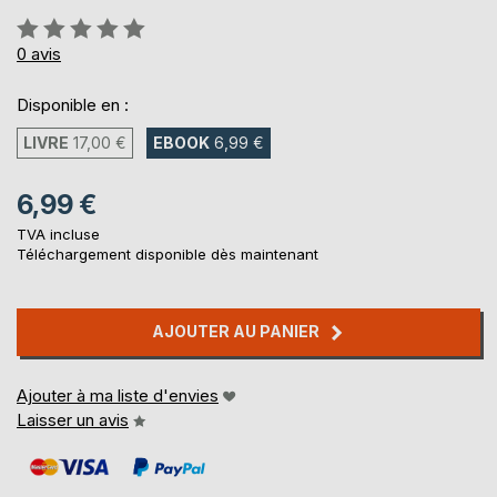
Évaluation:
0%
0
avis
Disponible en :
LIVRE
17,00 €
EBOOK
6,99 €
6,99 €
TVA incluse
Téléchargement disponible dès maintenant
AJOUTER AU PANIER
Ajouter à ma liste d'envies
Laisser un avis