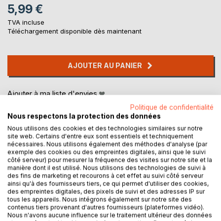
5,99 €
TVA incluse
Téléchargement disponible dès maintenant
AJOUTER AU PANIER
Ajouter à ma liste d'envies
Laisser un avis
Politique de confidentialité
Nous respectons la protection des données
Nous utilisons des cookies et des technologies similaires sur notre
site web. Certains d'entre eux sont essentiels et techniquement
nécessaires. Nous utilisons également des méthodes d'analyse (par
exemple des cookies ou des empreintes digitales, ainsi que le suivi
côté serveur) pour mesurer la fréquence des visites sur notre site et la
manière dont il est utilisé. Nous utilisons des technologies de suivi à
des fins de marketing et recourons à cet effet au suivi côté serveur
DESCRIPTION
ainsi qu'à des fournisseurs tiers, ce qui permet d'utiliser des cookies,
des empreintes digitales, des pixels de suivi et des adresses IP sur
tous les appareils. Nous intégrons également sur notre site des
contenus tiers provenant d'autres fournisseurs (plateformes vidéo).
A Bulloville, cinq amis se rendent souvent à la bidulothèque,
Nous n'avons aucune influence sur le traitement ultérieur des données
mais un jour, tout change...