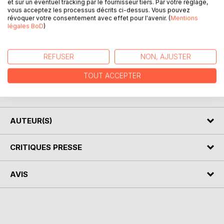
et sur un éventuel tracking par le fournisseur tiers. Par votre réglage,
Bientôt, leur lieu de jeu favori sera remplacé.
vous acceptez les processus décrits ci-dessus. Vous pouvez
C'est ABOMINABLE !
révoquer votre consentement avec effet pour l'avenir. (
Mentions
légales BoD
)
Tout un chacun est confronté un jour ou l'autre à un
événement déstabilisant, et il n'est pas toujours aisé d'y
REFUSER
NON, AJUSTER
faire face.
TOUT ACCEPTER
En lisant la bidulothèque avec votre enfant, abordez de
façon ludique ce thème sensible qu'est le changement.
AUTEUR(S)
CRITIQUES PRESSE
AVIS