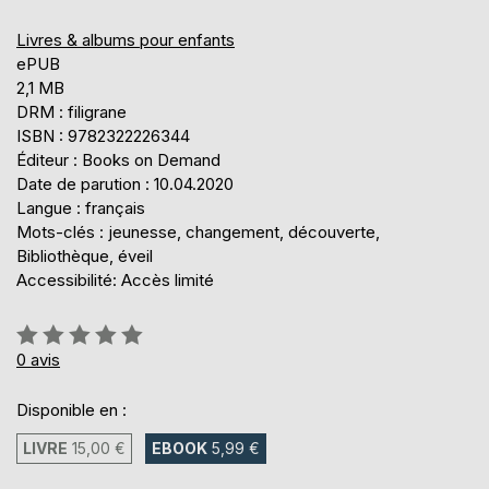
Livres & albums pour enfants
ePUB
2,1 MB
DRM : filigrane
ISBN : 9782322226344
Éditeur : Books on Demand
Date de parution : 10.04.2020
Langue : français
Mots-clés : jeunesse, changement, découverte,
Bibliothèque, éveil
Accessibilité: Accès limité
Évaluation:
0%
0
avis
Disponible en :
LIVRE
15,00 €
EBOOK
5,99 €