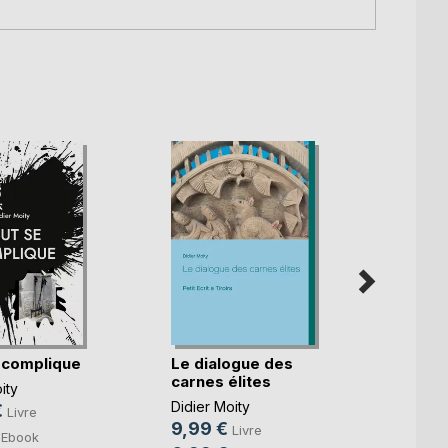
 complique
Le dialogue des
Soixa
carnes élites
ity
Didier
Didier Moity
€
3,50
Livre
9,99 €
Livre
2,49
Ebook