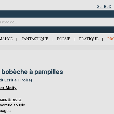
Sur BoD
MANCE
FANTASTIQUE
POÉSIE
PRATIQUE
PR
 bobèche à pampilles
it Ecrit à Tiroirs)
ier Moity
ans & récits
verture souple
 pages