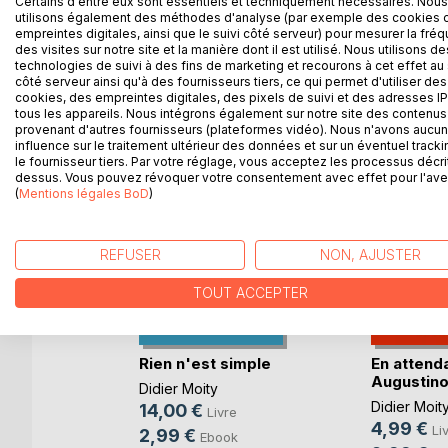
Certains d'entre eux sont essentiels et techniquement nécessaires. Nous
utilisons également des méthodes d'analyse (par exemple des cookies 
empreintes digitales, ainsi que le suivi côté serveur) pour mesurer la fré
des visites sur notre site et la manière dont il est utilisé. Nous utilisons de
technologies de suivi à des fins de marketing et recourons à cet effet au 
D’AUTRES TITRES À D
côté serveur ainsi qu'à des fournisseurs tiers, ce qui permet d'utiliser des
cookies, des empreintes digitales, des pixels de suivi et des adresses IP
tous les appareils. Nous intégrons également sur notre site des contenus 
provenant d'autres fournisseurs (plateformes vidéo). Nous n'avons aucu
influence sur le traitement ultérieur des données et sur un éventuel tracki
le fournisseur tiers. Par votre réglage, vous acceptez les processus décri
dessus. Vous pouvez révoquer votre consentement avec effet pour l'aven
(
Mentions légales BoD
)
REFUSER
NON, AJUSTER
TOUT ACCEPTER
lice de
Rien n'est simple
En attend
Augustin
Didier Moity
Didier Moit
14,00 €
Livre
4,99 €
e
Li
2,99 €
Ebook