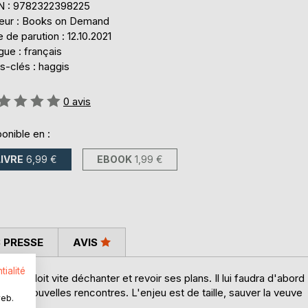
N : 9782322398225
teur : Books on Demand
 de parution : 12.10.2021
ue : français
s-clés : haggis
uation:
0
avis
onible en :
LIVRE
6,99 €
EBOOK
1,99 €
 PRESSE
AVIS
tialité
ais il doit vite déchanter et revoir ses plans. Il lui faudra d'abord
ire de nouvelles rencontres. L'enjeu est de taille, sauver la veuve
web.