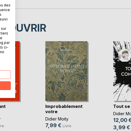
ou des
quence
s
suivi
ÉCOUVRIR
 sur
tiers
ne
ng par
ts ci-
ir.
ant
Improbablement
Tout se
o
votre
Didier Mo
y
Didier Moity
12,00 
7,99 €
vre
Livre
3,99 €