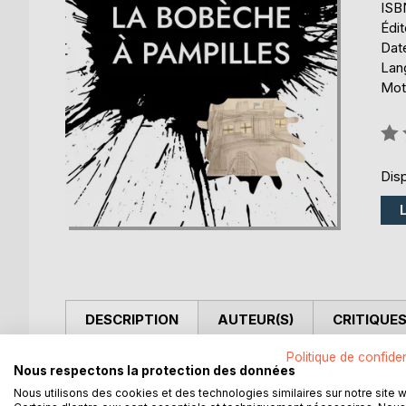
ISB
Édi
Date
Lang
Mot
Éval
0%
Disp
DESCRIPTION
AUTEUR(S)
CRITIQUES
Politique de confiden
Augustin Triboulet s'apprêtait à reprendre la route m
Nous respectons la protection des données
quitter le Cosmos où il cachait sa mélancolie et fa
Nous utilisons des cookies et des technologies similaires sur notre site 
et l'orpheline.