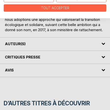
croissance, sont inadaptés pour décrire ce que nous
TOUT ACCEPTER
attendons aujourd'hui de ce projet. Il pense que nous
comprendrions mieux les décisions prises, ou à prendre, si
nous adoptions une approche qui valoriserait la transition
écologique et solidaire, suivant cette belle ambition qui a
donné son nom, en 2017, à son ministère de rattachement.
AUTEUR(S)
CRITIQUES PRESSE
AVIS
D’AUTRES TITRES À DÉCOUVRIR