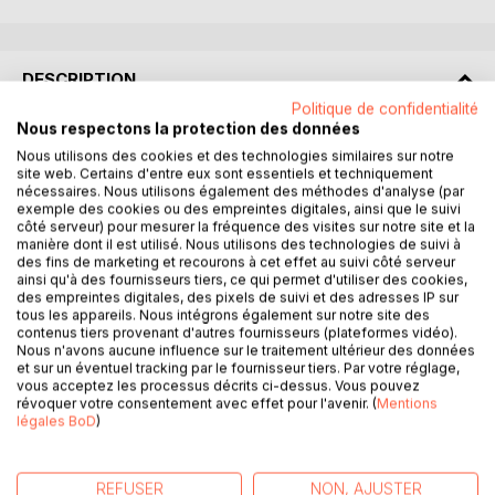
DESCRIPTION
Politique de confidentialité
Nous respectons la protection des données
Le Lyon-Turin est le principal projet d'infrastructure sur
Nous utilisons des cookies et des technologies similaires sur notre
lequel l'auteur a travaillé, de 1994 à 2017, au sein des
site web. Certains d'entre eux sont essentiels et techniquement
services régionaux de l'État, à Lyon.
nécessaires. Nous utilisons également des méthodes d'analyse (par
exemple des cookies ou des empreintes digitales, ainsi que le suivi
En racontant son histoire, Christian Maisonnier cherche à
côté serveur) pour mesurer la fréquence des visites sur notre site et la
comprendre comment ce grand projet ferroviaire a été
manière dont il est utilisé. Nous utilisons des technologies de suivi à
imaginé et pourquoi son maillon principal, le tunnel de 57
des fins de marketing et recourons à cet effet au suivi côté serveur
km sous les Alpes, est en travaux, alors qu'aucune
ainsi qu'à des fournisseurs tiers, ce qui permet d'utiliser des cookies,
des empreintes digitales, des pixels de suivi et des adresses IP sur
décision n'est prise sur les lignes nouvelles étudiées entre
tous les appareils. Nous intégrons également sur notre site des
Lyon et Turin, de part et d'autre de ce tunnel.
contenus tiers provenant d'autres fournisseurs (plateformes vidéo).
Il met en lumière la complexité du dossier et en donne une
Nous n'avons aucune influence sur le traitement ultérieur des données
et sur un éventuel tracking par le fournisseur tiers. Par votre réglage,
lecture accessible. Loin des polémiques et des idées
vous acceptez les processus décrits ci-dessus. Vous pouvez
préconçues, il montre la diversité des interprétations
révoquer votre consentement avec effet pour l'avenir. (
Mentions
possibles de ces données. Il s'inspire des approches
légales BoD
)
européennes ou suisses pour élargir son analyse.
Il constate que nos modèles actuels d'évaluation socio-
économique des investissements, qui reposent trop sur la
REFUSER
NON, AJUSTER