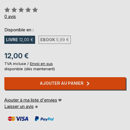
Évaluation:
0%
0
avis
Disponible en :
LIVRE
12,00 €
EBOOK
5,99 €
12,00 €
TVA incluse /
Envoi en sus
disponible (dès maintenant)
AJOUTER AU PANIER
Ajouter à ma liste d'envies
Laisser un avis