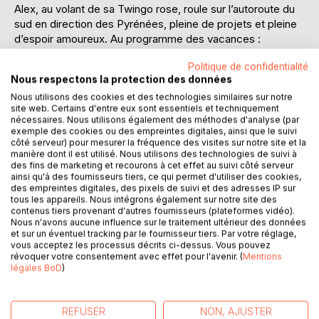
Alex, au volant de sa Twingo rose, roule sur l’autoroute du
sud en direction des Pyrénées, pleine de projets et pleine
d’espoir amoureux. Au programme des vacances :
randonnées, alpinisme, famille et amis. Et puis Bertrand.
Politique de confidentialité
Bertrand, historiquement et par rapport à elle, synthétise
Nous respectons la protection des données
plusieurs comédies sentimentales à l’américaine à lui tout
Nous utilisons des cookies et des technologies similaires sur notre
seul. Elle pourrait presque installer un canapé devant lui,
site web. Certains d'entre eux sont essentiels et techniquement
enfiler un pyjama, de grosses chaussettes en laine et avec
nécessaires. Nous utilisons également des méthodes d'analyse (par
pot de glace à la main, simplement le regarder et se perdre
exemple des cookies ou des empreintes digitales, ainsi que le suivi
en contemplation dans les méandres amoureux de sa
côté serveur) pour mesurer la fréquence des visites sur notre site et la
manière dont il est utilisé. Nous utilisons des technologies de suivi à
féminité.
des fins de marketing et recourons à cet effet au suivi côté serveur
Alex a un projet pour Bertrand, mais sera-t-il le sien ?
ainsi qu'à des fournisseurs tiers, ce qui permet d'utiliser des cookies,
En attendant, le ruban d’asphalte se déroule et il y a un gros
des empreintes digitales, des pixels de suivi et des adresses IP sur
tous les appareils. Nous intégrons également sur notre site des
scarabée aux allures masculines qui lui colle au pare-
contenus tiers provenant d'autres fournisseurs (plateformes vidéo).
chocs. Il la suit. Ça ne fait aucun doute. Le comportement
Nous n'avons aucune influence sur le traitement ultérieur des données
de cette puissante berline et de son conducteur, l’intrigue…
et sur un éventuel tracking par le fournisseur tiers. Par votre réglage,
vous acceptez les processus décrits ci-dessus. Vous pouvez
Alors, Alex se fait un film petit à petit. Fantasmagorie
révoquer votre consentement avec effet pour l'avenir. (
Mentions
estivale, songe de l’autoroute…
légales BoD
)
Elle construit des scénarios, la Twingo devient un studio de
cinéma.
S’arrêtera-t-elle sur l’autoroute des vacances pour voir ce
REFUSER
NON, AJUSTER