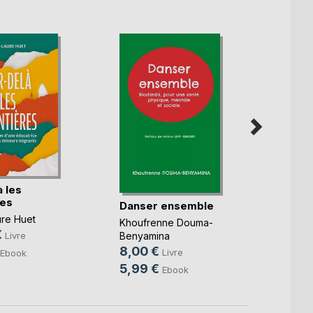
 les
res
Danser ensemble
Les m
l'espr
re Huet
Khoufrenne Douma-
€
Franck
Livre
Benyamina
14,9
8,00 €
Livre
Ebook
9,99
5,99 €
Ebook