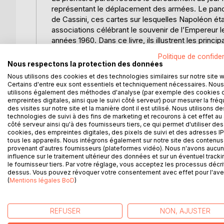
représentant le déplacement des armées. Le panora
de Cassini, ces cartes sur lesquelles Napoléon établi
associations célébrant le souvenir de l’Empereur l
années 1960. Dans ce livre, ils illustrent les princ
de l’ouvrage et fait l’objet d’une présentation c
Politique de confiden
l’auteur jlpeudon@wanadoo.fr.
Nous respectons la protection des données
La seconde partie présente le jugement que Carl C
Nous utilisons des cookies et des technologies similaires sur notre site 
des coalisés que sur celle de la défense napoléoni
Certains d'entre eux sont essentiels et techniquement nécessaires. Nous
théorie stratégique moderne, et ont été lus par l
utilisons également des méthodes d'analyse (par exemple des cookies 
empreintes digitales, ainsi que le suivi côté serveur) pour mesurer la fré
campagne comme exemplaire pour la réflexion sur
des visites sur notre site et la manière dont il est utilisé. Nous utilisons de
La troisième partie s’intéresse aux relations entre 
technologies de suivi à des fins de marketing et recourons à cet effet au 
démographique, matériel, est analysé en Brie et C
côté serveur ainsi qu'à des fournisseurs tiers, ce qui permet d'utiliser des
cookies, des empreintes digitales, des pixels de suivi et des adresses IP
d’invasion de l’armée de Bohême, la plus nombreus
tous les appareils. Nous intégrons également sur notre site des contenus 
de nombreux témoignages, recueillis dès la fin de
provenant d'autres fournisseurs (plateformes vidéo). Nous n'avons aucu
locales font connaître la répartition des réparatio
influence sur le traitement ultérieur des données et sur un éventuel tracki
le fournisseur tiers. Par votre réglage, vous acceptez les processus décri
quelques départements, la campagne de 1814 y a f
dessus. Vous pouvez révoquer votre consentement avec effet pour l'aven
après les Cent Jours.
(
Mentions légales BoD
)
REFUSER
NON, AJUSTER