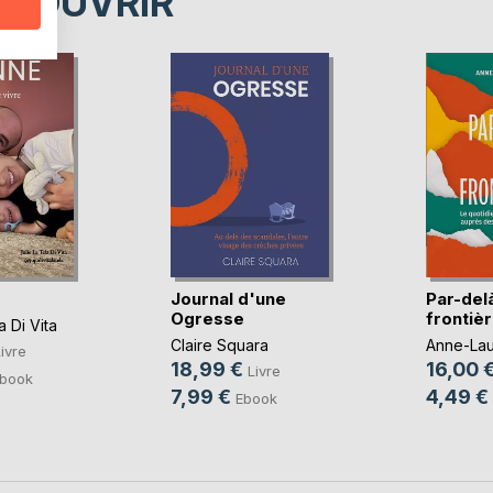
ÉCOUVRIR
Journal d'une
Par-delà
Ogresse
frontiè
a Di Vita
Claire Squara
Anne-Lau
ivre
18,99 €
16,00 
Livre
book
7,99 €
4,49 €
Ebook