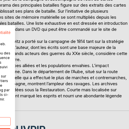
ma des principales batailles figure sur des extraits des cartes
ssait ses plans de bataille. Sur l’initiative de plusieurs
es sites de mémoire matérielle se sont multipliés depuis les
ipales batailles. Une liste exhaustive en est dressée en introduction
ommentée dans un DVD qui peut être commandé sur le site de
tialité
lausewitz a porté sur la campagne de 1814 tant sur la stratégie
web.
enne. L’auteur, dont les écrits sont une base majeure de la
es plus grands acteurs des guerres du XXe siècle, considère cette
ou des
quence
 la guerre.
s
les troupes alliées et les populations envahies. L’impact
suivi
hampagne. Dans le département de l’Aube, situé sur la route
 sur
e, et celle qui a effectué le plus de marches et contremarches,
tiers
 la campagne, montrent l’ampleur des ravages. Les archives
ne
ns accordées sous la Restauration. Courte mais localisée sur
ng par
ts ci-
ortement marqué les esprits et nourri une abondante légende
ir.