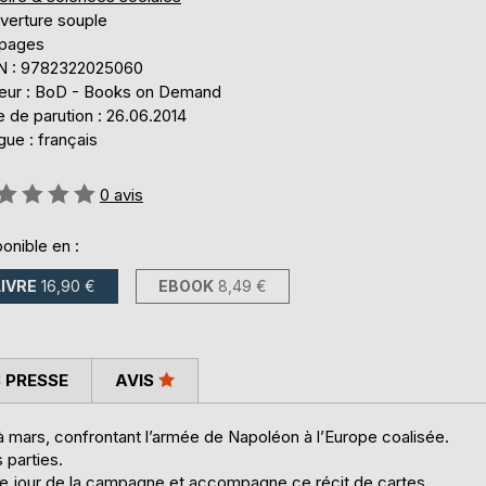
verture souple
 pages
N : 9782322025060
teur : BoD - Books on Demand
 de parution : 26.06.2014
ue : français
uation:
0
avis
onible en :
LIVRE
16,90 €
EBOOK
8,49 €
 PRESSE
AVIS
à mars, confrontant l’armée de Napoléon à l’Europe coalisée.
s parties.
 le jour de la campagne et accompagne ce récit de cartes