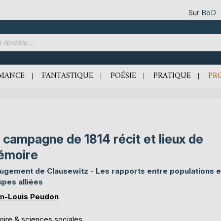
Sur BoD
MANCE
FANTASTIQUE
POÉSIE
PRATIQUE
PR
 campagne de 1814 récit et lieux de
émoire
jugement de Clausewitz - Les rapports entre populations e
upes alliées
n-Louis Peudon
oire & sciences sociales