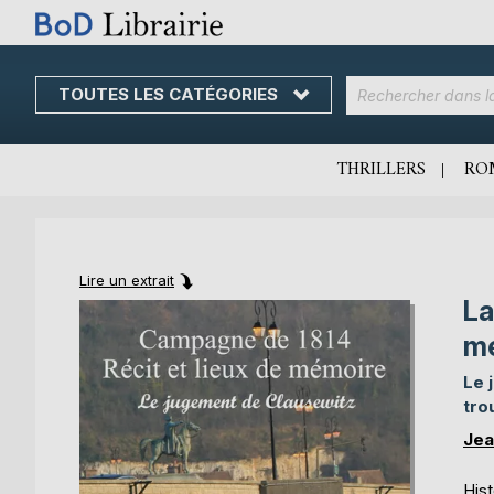
TOUTES LES CATÉGORIES
Skip
to
Content
THRILLERS
RO
Lire un extrait
La
Skip
Skip
to
to
m
the
the
end
beginning
Le 
of
of
tro
the
the
Jea
images
images
gallery
gallery
Hist