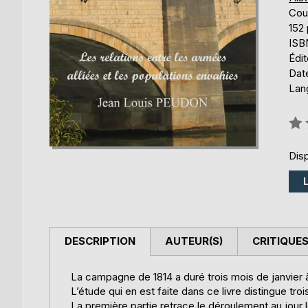
Cou
152
ISB
Édi
Date
Lang
Éval
0%
Disp
DESCRIPTION
AUTEUR(S)
CRITIQUES
La campagne de 1814 a duré trois mois de janvier 
L’étude qui en est faite dans ce livre distingue troi
La première partie retrace le déroulement au jour