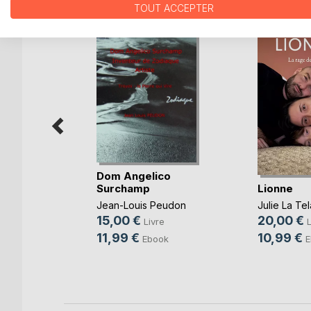
D’AUTRES TITRES À D
TOUT ACCEPTER
Dom Angelico
Lionne
Surchamp
ers Soi
Julie La Tel
Jean-Louis Peudon
20,00 €
15,00 €
L
Livre
ie Setbon
10,99 €
11,99 €
E
Ebook
k