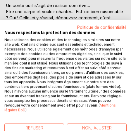
Un conte où il s'agit de réaliser son rêve...
Etre une carpe et vouloir chanter… Est-ce bien raisonnable
? Oui ! Celle-ci y réussit, découvrez comment, c'est...
merveilleux !
Politique de confidentialité
Nous respectons la protection des données
Un ouvrage réalisé à la manière des livres d'artiste :
Nous utilisons des cookies et des technologies similaires sur notre
Une belle histoire, poétique, douce, emplie de rêve ...
site web. Certains d'entre eux sont essentiels et techniquement
Propice à porter l'imaginaire.
nécessaires. Nous utilisons également des méthodes d'analyse (par
exemple des cookies ou des empreintes digitales, ainsi que le suivi
... Des illustrations "œuvres d'art", des peintures en bleu et
côté serveur) pour mesurer la fréquence des visites sur notre site et la
blanc, réalisées par l'artiste-peintre et poète Bernard
manière dont il est utilisé. Nous utilisons des technologies de suivi à
Brunstein.
des fins de marketing et recourons à cet effet au suivi côté serveur
... ...Et une composition sensible, libre et créative "faite
ainsi qu'à des fournisseurs tiers, ce qui permet d'utiliser des cookies,
des empreintes digitales, des pixels de suivi et des adresses IP sur
main" par l'auteure elle-même.
tous les appareils. Nous intégrons également sur notre site des
contenus tiers provenant d'autres fournisseurs (plateformes vidéo).
Une invitation à goûter le beau, l'esthétique...
Nous n'avons aucune influence sur le traitement ultérieur des données
et sur un éventuel tracking par le fournisseur tiers. Par votre réglage,
Un régal des yeux, des oreilles, du toucher...
vous acceptez les processus décrits ci-dessus. Vous pouvez
Un livre que l'on a plaisir à feuilleter, encore et encore... A
révoquer votre consentement avec effet pour l'avenir. (
Mentions
glisser entre toutes les mains, jeunes et moins jeunes !
légales BoD
)
Format : A5, couverture souple, léger, facile à emmener
avec soi, mais également digne de siéger dans une
REFUSER
NON, AJUSTER