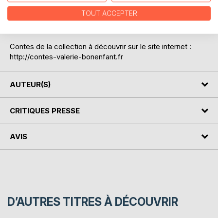
bibliothèque.
TOUT ACCEPTER
N°1 dans la collection "Les contes de Valérie Bonenfant".
Public : à partir de 7 ans.
Contes de la collection à découvrir sur le site internet :
http://contes-valerie-bonenfant.fr
AUTEUR(S)
CRITIQUES PRESSE
AVIS
D’AUTRES TITRES À DÉCOUVRIR