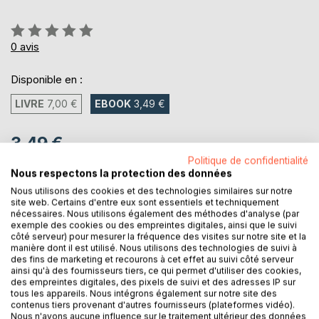
Évaluation:
0%
0
avis
Disponible en :
LIVRE
7,00 €
EBOOK
3,49 €
3,49 €
Politique de confidentialité
TVA incluse
Nous respectons la protection des données
Téléchargement disponible dès maintenant
Nous utilisons des cookies et des technologies similaires sur notre
site web. Certains d'entre eux sont essentiels et techniquement
nécessaires. Nous utilisons également des méthodes d'analyse (par
AJOUTER AU PANIER
exemple des cookies ou des empreintes digitales, ainsi que le suivi
côté serveur) pour mesurer la fréquence des visites sur notre site et la
manière dont il est utilisé. Nous utilisons des technologies de suivi à
des fins de marketing et recourons à cet effet au suivi côté serveur
Ajouter à ma liste d'envies
ainsi qu'à des fournisseurs tiers, ce qui permet d'utiliser des cookies,
Laisser un avis
des empreintes digitales, des pixels de suivi et des adresses IP sur
tous les appareils. Nous intégrons également sur notre site des
contenus tiers provenant d'autres fournisseurs (plateformes vidéo).
Nous n'avons aucune influence sur le traitement ultérieur des données