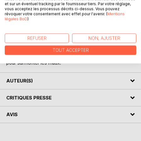
et sur un éventuel tracking par le fournisseur tiers. Par votre réglage,
vous acceptez les processus décrits ci-dessus. Vous pouvez
révoquer votre consentement avec effet pour l'avenir. (
Mentions
légales BoD
)
DESCRIPTION
REFUSER
NON, AJUSTER
Trois volets évoquant la vie qui nous chahute et le recours
TOUT ACCEPTER
à la poésie pour adoucir son âpreté. La force des mots
pour surmonter les maux.
AUTEUR(S)
CRITIQUES PRESSE
AVIS