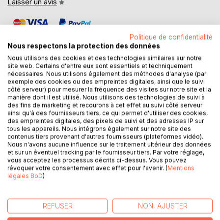
Laisser un avis
Politique de confidentialité
Nous respectons la protection des données
Nous utilisons des cookies et des technologies similaires sur notre
site web. Certains d'entre eux sont essentiels et techniquement
nécessaires. Nous utilisons également des méthodes d'analyse (par
DESCRIPTION
exemple des cookies ou des empreintes digitales, ainsi que le suivi
côté serveur) pour mesurer la fréquence des visites sur notre site et la
manière dont il est utilisé. Nous utilisons des technologies de suivi à
Qu’y a-t-il de bon en ce monde ? La musique ! C’est le
des fins de marketing et recourons à cet effet au suivi côté serveur
ainsi qu'à des fournisseurs tiers, ce qui permet d'utiliser des cookies,
constat que font des milliers de petits extraterrestres
des empreintes digitales, des pixels de suivi et des adresses IP sur
fraîchement débarqués sur la planète Terre. Et ils aiment
tous les appareils. Nous intégrons également sur notre site des
tellement ça qu’ils vont chevaucher les notes qui s’envolent
contenus tiers provenant d'autres fournisseurs (plateformes vidéo).
Nous n'avons aucune influence sur le traitement ultérieur des données
d'un instrument ! Un spectacle enchanteur à ne manquer
et sur un éventuel tracking par le fournisseur tiers. Par votre réglage,
sous aucun prétexte !
vous acceptez les processus décrits ci-dessus. Vous pouvez
révoquer votre consentement avec effet pour l'avenir. (
Mentions
légales BoD
)
Des images pleines de charme de Chantal Lauret qui vous
emmèneront en balade au pays de la musique enchantée…
Plongez dans ce livre, faites connaissance avec de petits
REFUSER
NON, AJUSTER
êtres attachants et vivez avec eux de merveilleuses
aventures !