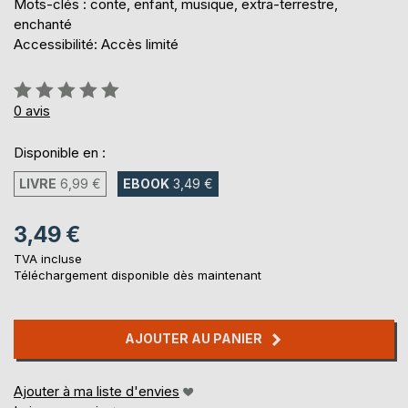
Mots-clés : conte, enfant, musique, extra-terrestre,
enchanté
Accessibilité: Accès limité
Évaluation:
0%
0
avis
Disponible en :
LIVRE
6,99 €
EBOOK
3,49 €
3,49 €
TVA incluse
Téléchargement disponible dès maintenant
AJOUTER AU PANIER
Ajouter à ma liste d'envies