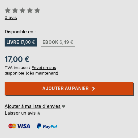
Évaluation:
0%
0
avis
Disponible en :
LIVRE
17,00 €
EBOOK
6,49 €
17,00 €
TVA incluse /
Envoi en sus
disponible (dès maintenant)
AJOUTER AU PANIER
Ajouter à ma liste d'envies
Laisser un avis