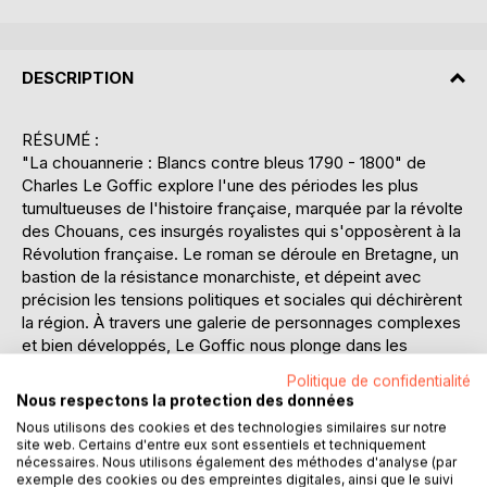
DESCRIPTION
RÉSUMÉ :
"La chouannerie : Blancs contre bleus 1790 - 1800" de
Charles Le Goffic explore l'une des périodes les plus
tumultueuses de l'histoire française, marquée par la révolte
des Chouans, ces insurgés royalistes qui s'opposèrent à la
Révolution française. Le roman se déroule en Bretagne, un
bastion de la résistance monarchiste, et dépeint avec
précision les tensions politiques et sociales qui déchirèrent
la région. À travers une galerie de personnages complexes
et bien développés, Le Goffic nous plonge dans les
dilemmes moraux et les conflits internes de ceux qui furent
Politique de confidentialité
pris dans cette guerre civile. Les protagonistes, issus de
Nous respectons la protection des données
milieux variés, incarnent les différentes facettes de cette
Nous utilisons des cookies et des technologies similaires sur notre
lutte entre les "Blancs" royalistes et les "Bleus"
site web. Certains d'entre eux sont essentiels et techniquement
républicains. Le récit, riche en détails historiques, offre une
nécessaires. Nous utilisons également des méthodes d'analyse (par
exemple des cookies ou des empreintes digitales, ainsi que le suivi
vision nuancée des motivations et des aspirations des