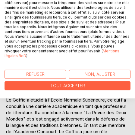
côté serveur) pour mesurer la fréquence des visites sur notre site et la
deux camps, tout en soulignant les ravages de la guerre sur
manière dont il est utilisé. Nous utilisons des technologies de suivi à
les communautés locales. En mêlant fiction et réalité
des fins de marketing et recourons à cet effet au suivi côté serveur
ainsi qu'à des fournisseurs tiers, ce qui permet d'utiliser des cookies,
historique, l'auteur parvient à capturer l'essence de cette
des empreintes digitales, des pixels de suivi et des adresses IP sur
époque troublée, offrant ainsi une réflexion profonde sur la
tous les appareils. Nous intégrons également sur notre site des
loyauté, le devoir et la quête de liberté. Ce livre est une
contenus tiers provenant d'autres fournisseurs (plateformes vidéo).
lecture incontournable pour quiconque s'intéresse à la
Nous n'avons aucune influence sur le traitement ultérieur des données
et sur un éventuel tracking par le fournisseur tiers. Par votre réglage,
période révolutionnaire et à ses répercussions sur la
vous acceptez les processus décrits ci-dessus. Vous pouvez
société française.
révoquer votre consentement avec effet pour l'avenir. (
Mentions
légales BoD
)
L'AUTEUR :
Charles Le Goffic (1863-1932) est un écrivain et poète
REFUSER
NON, AJUSTER
français, reconnu pour ses oeuvres mettant en lumière la
culture et l'histoire de la Bretagne. Né à Lannion, il fut
TOUT ACCEPTER
profondément influencé par son environnement natal, ce
qui se reflète dans ses écrits empreints de régionalisme.
Le Goffic a étudié à l'École Normale Supérieure, ce qui l'a
conduit à une carrière académique en tant que professeur
de littérature. Il a contribué à la revue "La Revue des Deux
Mondes" et s'est engagé activement dans la défense de
la langue et des traditions bretonnes. En tant que membre
de l'Académie Goncourt, Le Goffic a joué un rôle