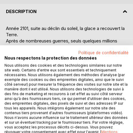
DESCRIPTION
Année 2101, suite au déclin du soleil, la glace a recouvert la
Terre.
Après de nombreuses guerres, seuls quelques millions
d’hommes ont survécu aux quatre coins du globe. En
Politique de confidentialité
Europe, 2.5 millions d’individus travaillent à l’expansion de
Nous respectons la protection des données
l’Atosphère : une ville souterraine.
Nous utilisons des cookies et des technologies similaires sur notre
Gouvernée par Monseigneur Izabo et régie par Wilwear,
site web. Certains d'entre eux sont essentiels et techniquement
l’Intérêt Vital de cette cité est menacé depuis peu par un
nécessaires. Nous utilisons également des méthodes d'analyse (par
groupe de résistants inconnu.
exemple des cookies ou des empreintes digitales, ainsi que le suivi
Convoqué par Wilwear, le commandant Goldman, récent
côté serveur) pour mesurer la fréquence des visites sur notre site et la
manière dont il est utilisé. Nous utilisons des technologies de suivi à
retraité des services spéciaux, est dépêché afin d’infiltrer
des fins de marketing et recourons à cet effet au suivi côté serveur
le réseau déviant.
ainsi qu'à des fournisseurs tiers, ce qui permet d'utiliser des cookies,
Par le biais d’un contact, une certaine Sophie Söhne,
des empreintes digitales, des pixels de suivi et des adresses IP sur
tous les appareils. Nous intégrons également sur notre site des
Goldman avance rapidement dans sa démarche.
contenus tiers provenant d'autres fournisseurs (plateformes vidéo).
En reconnectant par hasard sa Mémoire Vive Interne,
Nous n'avons aucune influence sur le traitement ultérieur des données
Goldman réalise que Wilwear a voulu faire de lui un bouc-
et sur un éventuel tracking par le fournisseur tiers. Par votre réglage,
vous acceptez les processus décrits ci-dessus. Vous pouvez
émissaire et qu’on le piste. En conséquence, lorsque
révoquer votre consentement avec effet pour l'avenir. (
Mentions