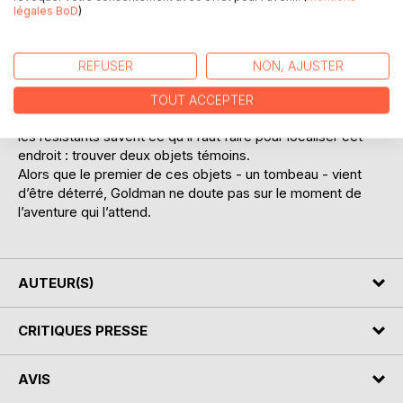
Sophie réclame son aide pour échapper au régent,
légales BoD
)
Goldman accède à sa requête.
Cette dernière lui explique que si son réseau s’acharne à
défier l’Atosphère, c’est parce qu’il existe quelque part une
REFUSER
NON, AJUSTER
Cité Jumelle, un Eldorado, où un nouvel avenir semble
possible.
TOUT ACCEPTER
Grâce au manuscrit d’un Colonel anglais appelé Fawcett,
les résistants savent ce qu’il faut faire pour localiser cet
endroit : trouver deux objets témoins.
Alors que le premier de ces objets - un tombeau - vient
d’être déterré, Goldman ne doute pas sur le moment de
l’aventure qui l’attend.
AUTEUR(S)
CRITIQUES PRESSE
AVIS