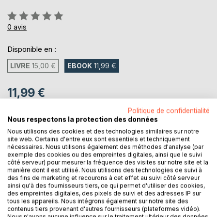
Évaluation:
0%
0
avis
Disponible en :
LIVRE
15,00 €
EBOOK
11,99 €
11,99 €
TVA incluse
Politique de confidentialité
Téléchargement disponible dès maintenant
Nous respectons la protection des données
Nous utilisons des cookies et des technologies similaires sur notre
site web. Certains d'entre eux sont essentiels et techniquement
nécessaires. Nous utilisons également des méthodes d'analyse (par
AJOUTER AU PANIER
exemple des cookies ou des empreintes digitales, ainsi que le suivi
côté serveur) pour mesurer la fréquence des visites sur notre site et la
manière dont il est utilisé. Nous utilisons des technologies de suivi à
Ajouter à ma liste d'envies
des fins de marketing et recourons à cet effet au suivi côté serveur
ainsi qu'à des fournisseurs tiers, ce qui permet d'utiliser des cookies,
Laisser un avis
des empreintes digitales, des pixels de suivi et des adresses IP sur
tous les appareils. Nous intégrons également sur notre site des
contenus tiers provenant d'autres fournisseurs (plateformes vidéo).
Nous n'avons aucune influence sur le traitement ultérieur des données