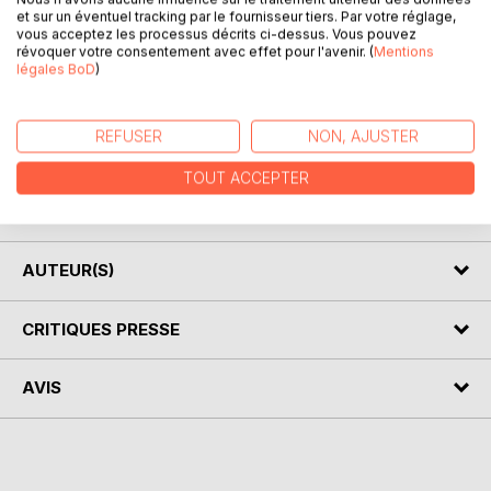
et sur un éventuel tracking par le fournisseur tiers. Par votre réglage,
vous acceptez les processus décrits ci-dessus. Vous pouvez
révoquer votre consentement avec effet pour l'avenir. (
Mentions
légales BoD
)
DESCRIPTION
REFUSER
NON, AJUSTER
Nous ne sommes plus dans une alliance cérémoniale.
TOUT ACCEPTER
La nouvelle alliance est une alliance spirituelle et corporelle.
(Colossiens 2=9, Hébreux 7=12, Hébreux 8=7 à 12)
AUTEUR(S)
CRITIQUES PRESSE
AVIS