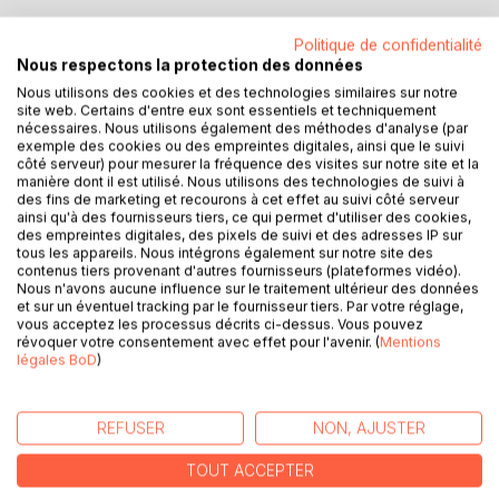
DESCRIPTION
Politique de confidentialité
Nous respectons la protection des données
Nous utilisons des cookies et des technologies similaires sur notre
Que ce domaine est vaste !
site web. Certains d'entre eux sont essentiels et techniquement
nécessaires. Nous utilisons également des méthodes d'analyse (par
Que cette bâtisse est immense !
exemple des cookies ou des empreintes digitales, ainsi que le suivi
Tout paraît surdimensionné aux yeux de Céline, six ans,
côté serveur) pour mesurer la fréquence des visites sur notre site et la
quand elle arrive devant le gigantesque portail en serrant
manière dont il est utilisé. Nous utilisons des technologies de suivi à
fort la main de sa maman, Arlette.
des fins de marketing et recourons à cet effet au suivi côté serveur
ainsi qu'à des fournisseurs tiers, ce qui permet d'utiliser des cookies,
des empreintes digitales, des pixels de suivi et des adresses IP sur
Après avoir fui un père et un mari violent,elles se sont
tous les appareils. Nous intégrons également sur notre site des
réfugiées dans un petit village, loin de tout mais surtout loin
contenus tiers provenant d'autres fournisseurs (plateformes vidéo).
Nous n'avons aucune influence sur le traitement ultérieur des données
de lui, où la population, émue par le sort de cette jeune
et sur un éventuel tracking par le fournisseur tiers. Par votre réglage,
mère et de sa fille, va tout mettre en oeuvre pour les aider.
vous acceptez les processus décrits ci-dessus. Vous pouvez
Les villageois non seulement mais surtout Monsieur le
révoquer votre consentement avec effet pour l'avenir. (
Mentions
légales BoD
)
Comte, propriétaire de ce domaine, qui leur offrira un travail
et un toit.
REFUSER
NON, AJUSTER
Mais... rien n'est éternel.
TOUT ACCEPTER
A la mort de Monsieur le Comte, les deux femmes doivent