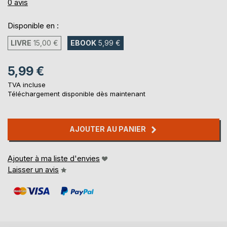
0%
0
avis
Disponible en :
LIVRE
15,00 €
EBOOK
5,99 €
5,99 €
TVA incluse
Téléchargement disponible dès maintenant
AJOUTER AU PANIER
Ajouter à ma liste d'envies
Laisser un avis