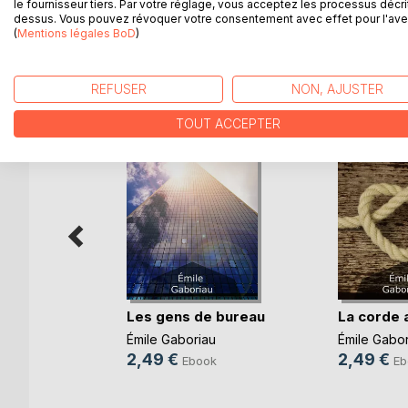
le fournisseur tiers. Par votre réglage, vous acceptez les processus décri
dessus. Vous pouvez révoquer votre consentement avec effet pour l'aven
(
Mentions légales BoD
)
D’AUTRES TITRES À D
REFUSER
NON, AJUSTER
TOUT ACCEPTER
Les gens de bureau
La corde 
blanc
Émile Gaboriau
Émile Gabor
oyer
2,49 €
2,49 €
Ebook
Eb
ok
e