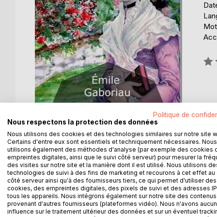
Date
Lang
Mots
Acce
Éval
0%
Politique de confiden
Nous respectons la protection des données
Nous utilisons des cookies et des technologies similaires sur notre site 
Certains d'entre eux sont essentiels et techniquement nécessaires. Nous
utilisons également des méthodes d'analyse (par exemple des cookies 
DESCRIPTION
AUTEUR(S)
CRITIQUES
empreintes digitales, ainsi que le suivi côté serveur) pour mesurer la fré
des visites sur notre site et la manière dont il est utilisé. Nous utilisons de
technologies de suivi à des fins de marketing et recourons à cet effet au 
Mademoiselle Henriette, fille du comte de la Ville
côté serveur ainsi qu'à des fournisseurs tiers, ce qui permet d'utiliser des
brocanteur de son état. Trop fière pour se plaindre
cookies, des empreintes digitales, des pixels de suivi et des adresses IP
tous les appareils. Nous intégrons également sur notre site des contenus 
là, avait du subir bien des angoisses. Ainsi pensait 
provenant d'autres fournisseurs (plateformes vidéo). Nous n'avons aucu
prit. C'était comme le testament de la pauvre fille.
influence sur le traitement ultérieur des données et sur un éventuel tracki