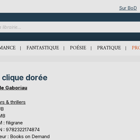
Sur BoD
MANCE
FANTASTIQUE
POÉSIE
PRATIQUE
PR
 clique dorée
le Gaboriau
rs & thrillers
UB
 MB
: filigrane
N : 9782322174874
teur : Books on Demand