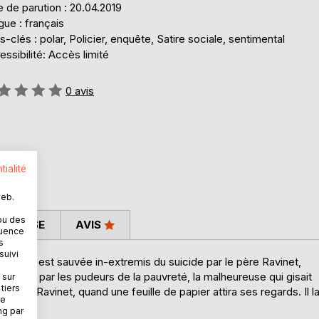
 de parution : 20.04.2019
ue : français
-clés : polar, Policier, enquête, Satire sociale, sentimental
ssibilité: Accès limité
uation:
0
avis
tialité
web.
ou des
 PRESSE
AVIS
quence
s
suivi
-Handry, est sauvée in-extremis du suicide par le père Ravinet,
, isolée par les pudeurs de la pauvreté, la malheureuse qui gisait
 sur
tiers
le père Ravinet, quand une feuille de papier attira ses regards. Il l
ne
ng par