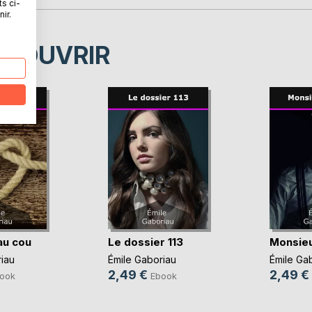
ts ci-
ir.
ÉCOUVRIR
au cou
Le dossier 113
Monsie
iau
Émile Gaboriau
Émile Ga
2,49 €
2,49 €
ook
Ebook