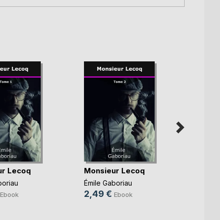
ur Lecoq
Monsieur Lecoq
L'aff
boriau
Émile Gaboriau
Émile 
2,49 €
2,49
Ebook
Ebook