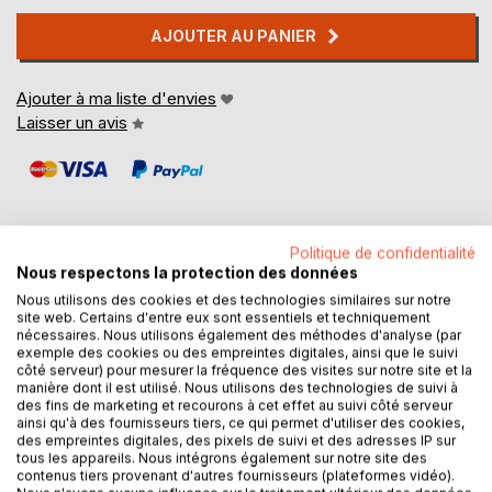
AJOUTER AU PANIER
Ajouter à ma liste d'envies
Laisser un avis
Politique de confidentialité
Nous respectons la protection des données
DESCRIPTION
Nous utilisons des cookies et des technologies similaires sur notre
site web. Certains d'entre eux sont essentiels et techniquement
nécessaires. Nous utilisons également des méthodes d'analyse (par
Livre jeunesse mettant en scène une poule nommée
exemple des cookies ou des empreintes digitales, ainsi que le suivi
côté serveur) pour mesurer la fréquence des visites sur notre site et la
Cocotte qui, pour combler une impression de vide, décide
manière dont il est utilisé. Nous utilisons des technologies de suivi à
de devenir une star. Suivez Cocotte dans son aventure et
des fins de marketing et recourons à cet effet au suivi côté serveur
trouvez avec elle ce qui la passionne.
ainsi qu'à des fournisseurs tiers, ce qui permet d'utiliser des cookies,
des empreintes digitales, des pixels de suivi et des adresses IP sur
tous les appareils. Nous intégrons également sur notre site des
contenus tiers provenant d'autres fournisseurs (plateformes vidéo).
AUTEUR(S)