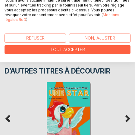
Nous n'avons aucune influence sur le traitement ultérieur des données
et sur un éventuel tracking par le fournisseur tiers. Par votre réglage,
vous acceptez les processus décrits ci-dessus. Vous pouvez
CRITIQUES PRESSE
révoquer votre consentement avec effet pour l'avenir. (
Mentions
légales BoD
)
AVIS
REFUSER
NON, AJUSTER
TOUT ACCEPTER
D’AUTRES TITRES À DÉCOUVRIR