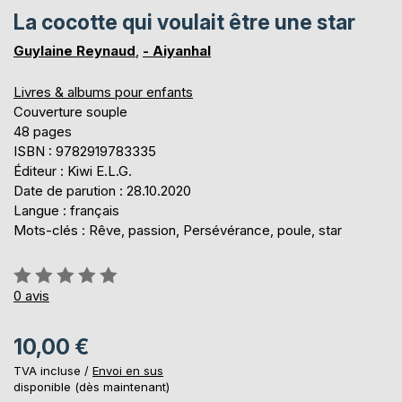
La cocotte qui voulait être une star
Guylaine Reynaud
,
- AiyanhaI
Livres & albums pour enfants
Couverture souple
48 pages
ISBN : 9782919783335
Éditeur : Kiwi E.L.G.
Date de parution : 28.10.2020
Langue : français
Mots-clés : Rêve, passion, Persévérance, poule, star
Évaluation:
0%
0
avis
10,00 €
TVA incluse /
Envoi en sus
disponible (dès maintenant)