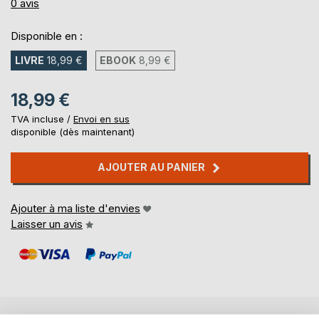
0%
0
avis
Disponible en :
LIVRE
18,99 €
EBOOK
8,99 €
18,99 €
TVA incluse /
Envoi en sus
disponible (dès maintenant)
AJOUTER AU PANIER
Ajouter à ma liste d'envies
Laisser un avis