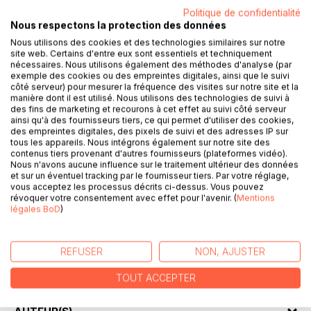
DESCRIPTION
Politique de confidentialité
Nous respectons la protection des données
Nous utilisons des cookies et des technologies similaires sur notre
Pour comprendre le présent il faut souvent se référer au
site web. Certains d'entre eux sont essentiels et techniquement
nécessaires. Nous utilisons également des méthodes d'analyse (par
passé. L'auteur nous entraîne aussi bien sur les pas des
exemple des cookies ou des empreintes digitales, ainsi que le suivi
maquisards du Haut-Languedoc qu'à chevaucher aux
côté serveur) pour mesurer la fréquence des visites sur notre site et la
côtés d'un franc-archer du roi de France Charles VII. Quel
manière dont il est utilisé. Nous utilisons des technologies de suivi à
des fins de marketing et recourons à cet effet au suivi côté serveur
lien peut-il donc y avoir avec les évènements tragiques se
ainsi qu'à des fournisseurs tiers, ce qui permet d'utiliser des cookies,
déroulant de nos jours autour des terres de la baronne
des empreintes digitales, des pixels de suivi et des adresses IP sur
Doriane d'Allanville sur les collines de Saint-Geniès-de-
tous les appareils. Nous intégrons également sur notre site des
contenus tiers provenant d'autres fournisseurs (plateformes vidéo).
Fontedit? Est-ce à cause du carnet d'un résistant trouvé
Nous n'avons aucune influence sur le traitement ultérieur des données
dans un grenier ? Est-ce consécutif à la découverte d'un
et sur un éventuel tracking par le fournisseur tiers. Par votre réglage,
manuscrit dans une vieille malle ? Qui cherche à
vous acceptez les processus décrits ci-dessus. Vous pouvez
révoquer votre consentement avec effet pour l'avenir. (
Mentions
s'approprier le domaine de l'unique héritière de la noble
légales BoD
)
famille ? Qui ose fomenter un complot pour la supprimer ?
Devant le laxisme de la maréchaussée locale, Doriane
d'Allanville va se tourner vers une connaissance de longue
REFUSER
NON, AJUSTER
date et ancien policier, Yan Valéro. C'est à lui qu'il
incombera de dénouer l'écheveau d'énigmes soulevées.
TOUT ACCEPTER